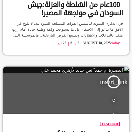
100عام من السُلطة والعزلة:جيش
السودان في مواجهة المصير!
في الذكرى المئوية لتأسيس القوات المسلحة السودانية، لا يلوح في
الأفق ما يدعو إلى الاحتفاء، بل ما يستوجب وقفة وطنية جادة أمام إرثٍ
مثقل بالتدخلات والانقلابات وتضييع الفرص التاريخية.. فالمؤسسة التي
نشأت في ظل الاستعمار، ما لبثت أن انزلقت إلى دور سلطوي موازِ،
today
122
6
2
AUGUST 18, 2025
تعيق التحول الديمقراطي، وتجهض كل مشروع لبناء دولة مدنية حديثة!
تأسس الجيش السوداني عام 1925 تحت اسم "قوة دفاع السودان"،
وظل لعقود تحت قيادة أجنبية حتى بدأت […]
insert_link
FEATURED