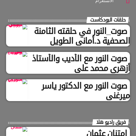
الانستغرام
حلقات البودكاست
صوت_النور في حلقته الثامنة
الصحفية د.أماني الطويل
صوت النور مع الأديب والأستاذ
أزهري محمد علي
صوت النور مع الدكتور ياسر
ميرغني
فريق راديو هلا
امتنان عثمان