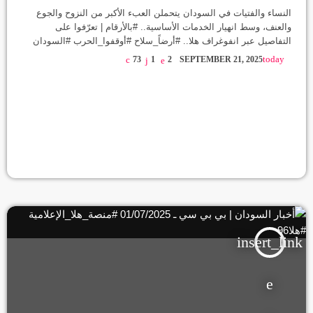
النساء والفتيات في السودان يتحملن العبء الأكبر من النزوح والجوع
والعنف، وسط انهيار الخدمات الأساسية.. #بالأرقام | تعرّفوا على
التفاصيل عبر انفوغراف هلا.. #أرضاً_سلاح #أوقفوا_الحرب #السودان
#كردفان #دارفور #الفاشر #منصة_هلا_الإعلامية #هلا96
today
73
1
2
SEPTEMBER 21, 2025
insert_link