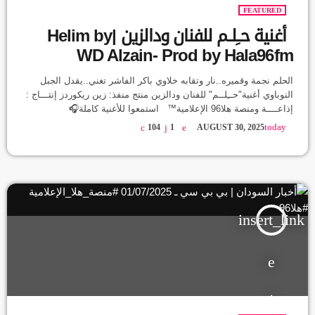
FEATURED
أغنية حــِلــم للفنان ودالزين |Helim by
WD Alzain- Prod by Hala96fm
الحلم نجمة وقميره..نار وتقابه خلاوي باكر الفاشر تغني..يقدل الجبل
النوباوي أغنية"حــِلــم" للفنان ودالزين منتج منفذ: زين ريكوردز إنتـــاج :
إذاعــــة ومنصة هلا96 الإعلامية™ استمعوا للأغنية كاملة🎧
https://youtu.be/I5-0BurTeHY حتت كتيرة في السودان، فيها ناس
today
104
1
AUGUST 30, 2025
واقفين بدون صوت او صورة. ما منتظرين الأضواء، بيبنوا في هدوء،
وبيمضوا رغم التعب، شايلين أمل ببكرة شكله مختلف الأغنية دي جاية
من هناك.. من ناس شايلين الهم، وما مستنين زول يغني ليهم أو يكتب
عنهم. […]
insert_link