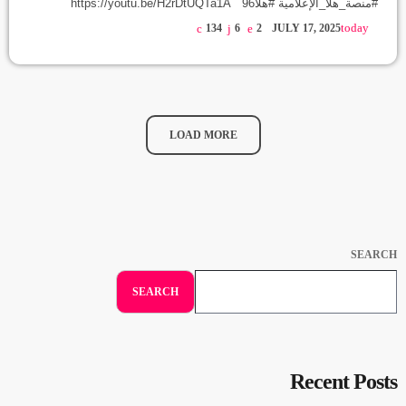
#منصة_هلا_الإعلامية #هلا96 https://youtu.be/H2rDtUQTa1A
today
134
6
2
JULY 17, 2025
LOAD MORE
SEARCH
SEARCH
Recent Posts