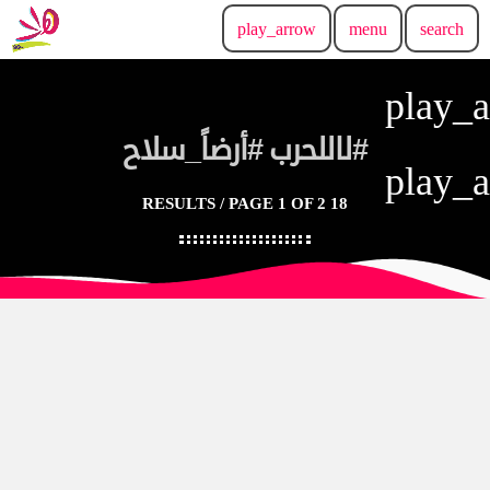
play_arrow
menu
search
play_
#لاللحرب #أرضاً_سلاح
play_
18 RESULTS / PAGE 1 OF 2