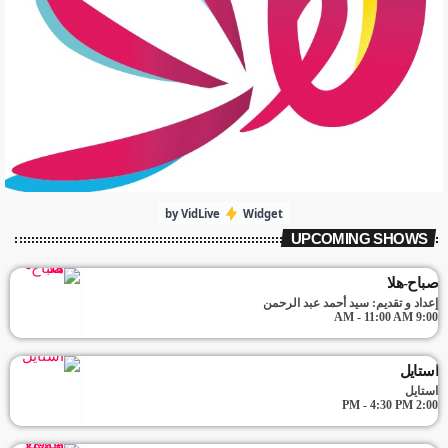
by VidLive
Widget
UPCOMING SHOWS
صباح-هلا
إعداد و تقديم: سيد أحمد عبد الرحمن
9:00 AM - 11:00 AM
استايل
استايل
2:00 PM - 4:30 PM