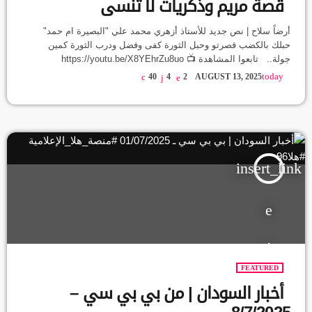
قصة مريم وذكريات لا تُنسى
أرضاً سلاح | نص جديد للأستاذ أزهري محمد علي "البصيرة ام حمد"
حبلك بالكضب قصرتو وحبل الثورة كفى وفضل ودرب الثورة كمين
جولة.. تابعوا المشاهدة 📺 https://youtu.be/X8YEhrZu8uo
#صوت_النور #اكسبلور #منصة_هلا_الإعلامية #شعر #شعر_سوداني
today
40
4
2
AUGUST 13, 2025
#أشعار_ديسمبر #شعارات_ثورة_ ديسمبر #أزهري_محمد_علي
#شاعر_سوداني #شعر_السودان #هتافات_ديسمبر #الجنجويد_يتحل
#مدنية #السودان #السودان_بودكاست
insert_link
FEATURED
أخبار السودان | من بي بي سي –