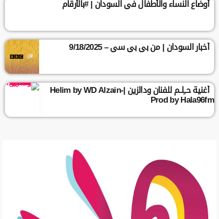
أوضاع النساء والأطفال في السودان | #بالأرقام
أخبار السودان | من بي بي سي – 9/18/2025
أغنية حــِلــم للفنان ودالزين |Helim by WD Alzain-
Prod by Hala96fm