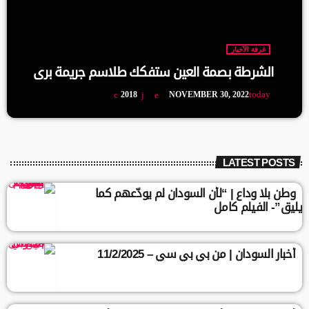
غرفة الآخبار
الشرطة بصمة العين ستفكك طلاسم جريمة بري
today
2018
NOVEMBER 30, 2022
LATEST POSTS
وطن بلا وداع | “لأن السودان لم يودّعهم كما
يليق”- الفيلم كامل
أخبار السودان | من بي بي سي – 11/2/2025