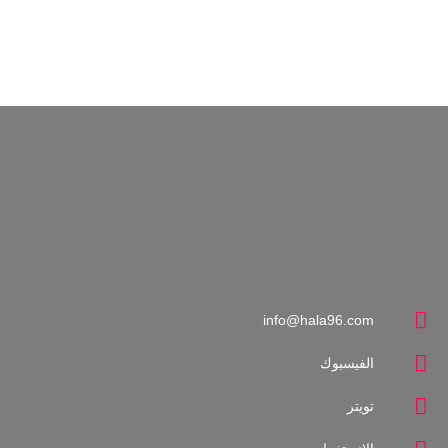
سودان-جديد
برنامج يبث يومياً من الأحد إلى الأربعاء من الثالثة عصراً وحتى
الخامسة، يتناول الشأن السياسي وتأثيره على الراهن قياساً على
كل المستويات السياسية والإقتصادية والإجتماعية، يتم فيه استضافة
يومية لمجموعة من الخبراء والمحللين الساسيين والإقتصاديين من
الصحفيين وقيادات الأحزاب السياسية من مختلف الفئات
info@hala96.com
الفيسبوك
تويتر