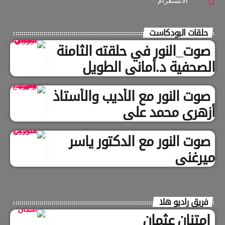
الانستغرام
حلقات البودكاست
صوت_النور في حلقته الثامنة
الصحفية د.أماني الطويل
صوت النور مع الأديب والأستاذ
أزهري محمد علي
صوت النور مع الدكتور ياسر
ميرغني
فريق راديو هلا
امتنان عثمان