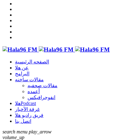
الصفحه الرئيسية
عن هلا
البرامج
مقالات ساخنه
مقالات صحفيه
أعمده
انفوجرافيكس
هلاPodcast
غرفة الآخبار
فريق راديو هلا
اتصل بنا
search
menu
play_arrow
volume_up