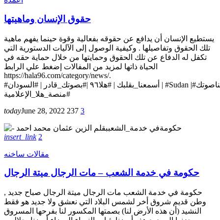
حقوق الإنسان وماهيتها
يستطيع الإنسان أن يدافع عن حقوقه بفعالية وقوة حينما يفهم ماهية
تلك الحقوق وتفاصيلها . وكيفية الوصول إلى الآليات الدستورية التي
تكفل له الدفاع عن تلك الحقوق وحمايتها من خلال حماية حقه في
الحياة ذاتها لمزيد من المفالات إضغط علي الرابط
https://hala96.com/category/news/.
#أسمعنا_بقلبك | #هلا٩٦ |#بصوتك_قادر | #السودان | #Sudan |#أسمعناوسمعناصوتك | #Hala96Fm |#هلا٩٦_بتقرب_البعيد
#منصة_هلا_الإعلامية
today
June 28, 2022
237
3
insert_link
2
مقالات ساخنه
حكومة في خدمة الشعب – مات الرجال ميتة الرجال
حكومة في خدمة الشعب مات الرجال ميتة الرجال صباح جديد ,
وطن قديم شروق أخر لشمس البلاد التي نعشق ولا جديد هو فقط
النشيد (أن هذه الأرض لنا) بصمتها المكسور لنا بفرحها المسروق