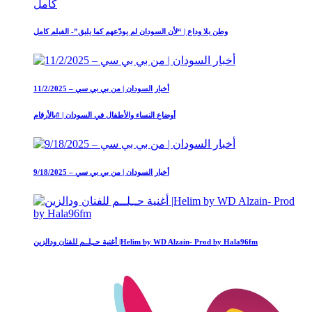
وطن بلا وداع | “لأن السودان لم يودّعهم كما يليق”- الفيلم كامل
أخبار السودان | من بي بي سي – 11/2/2025
أوضاع النساء والأطفال في السودان | #بالأرقام
أخبار السودان | من بي بي سي – 9/18/2025
أغنية حــِلــم للفنان ودالزين |Helim by WD Alzain- Prod by Hala96fm