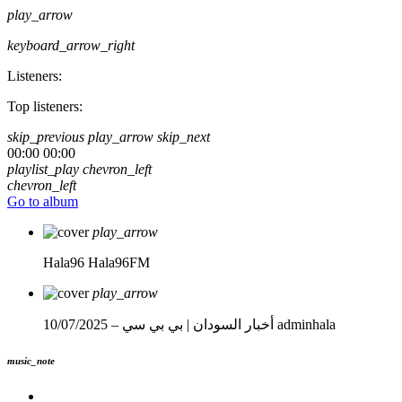
play_arrow
keyboard_arrow_right
Listeners:
Top listeners:
skip_previous
play_arrow
skip_next
00:00
00:00
playlist_play
chevron_left
chevron_left
Go to album
play_arrow
Hala96
Hala96FM
play_arrow
adminhala
أخبار السودان | بي بي سي – 10/07/2025
music_note