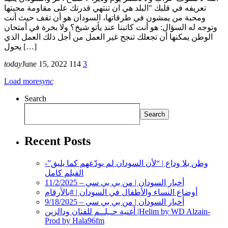
تعريفه في قلبك "البلد هي ان تنتهي قدرتك على مقاومة محبتها
ومحبة من يمشون في طرقاتها، السودان هو أن تقف حيث أنت
وتوجه له السؤال: هو أنت كاتبنا عند يأتو شيخ؟ ولا بخرة في أمتحان
الوطن يمكنها أن تجعلك تنجح غير العمل من أجل ذلك العمل الذي
يحول […]
today
June 15, 2022
114
3
Load more
sync
Search
Search
Recent Posts
وطن بلا وداع | “لأن السودان لم يودّعهم كما يليق”-
الفيلم كامل
أخبار السودان | من بي بي سي – 11/2/2025
أوضاع النساء والأطفال في السودان | #بالأرقام
أخبار السودان | من بي بي سي – 9/18/2025
أغنية حــِلــم للفنان ودالزين |Helim by WD Alzain-
Prod by Hala96fm