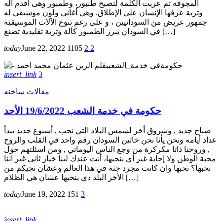
المجوفه ثم عربت الكلمة لتصبح طنبور، وطمبور وهى أقدم آله
وترية عرفها الإنسان على الإطلاق. وهي أغاني ولون موسيقي له
جمهور عريض من السودانيين ، و على رغم تنوع الآلات الموسيقية
في السودان يبرز الطمبور كآلة وترية تقليدية تصنع […]
today
June 22, 2022
1105
2
2
insert_link
3
مقالات ساخنه
حكومة في خدمة الشعب 19/6/2022 الأحد
صباح جديد , وشروق أخر لشمس البلاد التي نحب , أسبوع جديد يبدأ
عداد أيامه ونحن يأنا نحن خاتين السودان رقم واحد في القلب والروح
, وروحنا ذاتا مكركرة من وجع الناس اليوماتي , ومن اسئلتهم حول
محبة الوطن ولا إجابة غير أي بنحبها، أنت عندك لينا خيار ثاني غير اننا
نحبها؟ نحبها وان كانت مجرد جثة في هذا العالم وعشان نجيكم من
الأخر البلد دي بنحبها عشان هي الظلام […]
today
June 19, 2022
151
3
insert_link