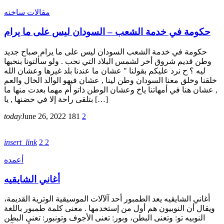
مقالات ساخنه
حكومة في خدمة الشعب – السودان ليس على ما يرام
حكومة في خدمة الشعب السودان ليس على ما يرام صباح جديد
وطن قديم شروق أخر لشمس البلاد التي نحب . ولو سألتونا بنحبها
ليه ؟ ح نرد عليكم بقولنا " عشان ما عندنا بلد غيرها وعشان الله
خلقنا وخلق معنا السودان وطن لينا , عشان فيهو الوالد الخال والعم
, عشان هنا في أمهاتنا ياخ وعشان الوطن ذاتو أم مهما بعدت منها ما
بتلقى راحة إلا في حضنها , يا […]
today
June 26, 2022
181
2
insert_link
2
2
أعمده
أغاني الشايقيه
أغاني الشايقيه يعد الطمبور أحد آلآلات الموسيقية الوترية القديمة،
ويقال أن النوبيون هم أول من إستخدمها . معنى كلمة طمبور باللغة
النوبيه تو: وتعنى البطن، وبور: تعنى الأجوف وتونبور: تعنى البطن