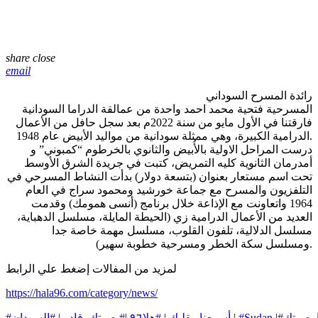
share
close
email
رائدة المسرح السوداني
المسرحية فتحية محمد احمد واحدة من عمالقة الدراما السودانية
فارقتنا في الأول مايو من سنة 2022م بعد سجل حافل من الأعمال
الدرامية الكبيرة، وهي ممثلة سودانية من مواليد الأبيض عام 1948.
درست المراحل الاولية بالأُبيض والثانوي بالخرطوم “كمبوني” و
أمدرمان الثانوية كليه التمريض، كتبت في جريدة الشرق الأوسط
تحت اسم مستعار بعنوان (بتسعة دولار) بدأت النشاط المسرحي في
التلفزيون والمسرح مع جماعة خورشيد ومحمود سراج في العام
1964 واتعاونت مع الإذاعة خلال برنامج (أنسى همومك) وقدمت
العديد من الأعمال الدرامية زي (الحيطة المايلة، مسلسل الدهباية،
مسلسل الدلالية، تلفون القلوب، مسلسل مهمة خاصة جدا
ومسلسل سكة الخطر ومسرحية خطوبة سهير).
لمزيد من المفالات إضغط علي الرابط
https://hala96.com/category/news/
ا_صوتك
|
#Sudan
|
#أسمعنا_بقلبك
|
#هلا٩٦
|
#بصوتك_قادر
|
#السودان