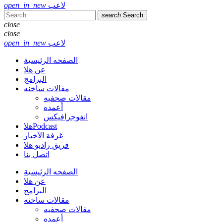
لاعب
open_in_new
search
Search
close
close
لاعب
open_in_new
الصفحه الرئيسية
عن هلا
البرامج
مقالات ساخنه
مقالات صحفيه
أعمده
انفوجرافيكس
هلاPodcast
غرفة الآخبار
فريق راديو هلا
اتصل بنا
الصفحه الرئيسية
عن هلا
البرامج
مقالات ساخنه
مقالات صحفيه
أعمده