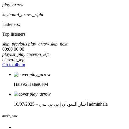
play_arrow
keyboard_arrow_right
Listeners:
Top listeners:
skip_previous
play_arrow
skip_next
00:00
00:00
playlist_play
chevron_left
chevron_left
Go to album
play_arrow
Hala96
Hala96FM
play_arrow
adminhala
أخبار السودان | بي بي سي – 10/07/2025
music_note