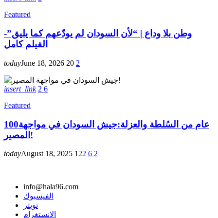
Featured
وطن بلا وداع | “لأن السودان لم يودّعهم كما يليق”-
الفيلم كامل
today
June 18, 2026
20
2
insert_link
2
6
Featured
100عام من السُلطة والعزلة:جيش السودان في مواجهة
المصير!
today
August 18, 2025
122
6
2
info@hala96.com
الفيسبوك
تويتر
الانستغرام