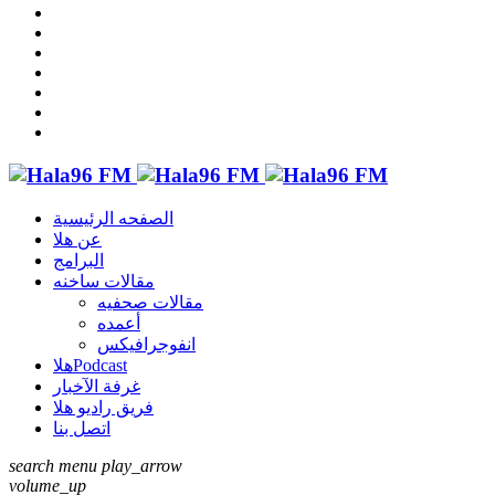
الصفحه الرئيسية
عن هلا
البرامج
مقالات ساخنه
مقالات صحفيه
أعمده
انفوجرافيكس
هلاPodcast
غرفة الآخبار
فريق راديو هلا
اتصل بنا
search
menu
play_arrow
volume_up