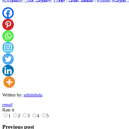
Written by:
adminhala
email
Rate it
1
2
3
4
5
Previous post