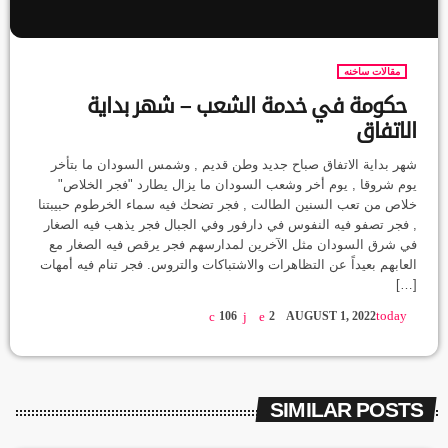
مقالات ساخنه
حكومة في خدمة الشعب – شهر بداية
الاتفاق
شهر بداية الاتفاق صباح جديد وطن قديم , وشمس السودان ما بتأخر
يوم شروقا , يوم أخر وشعب السودان ما يزال يطارد "فجر الخلاص"
خلاص من تعب السنين الطالت , فجر تضحك فيه سماء الخرطوم حبيبتنا
, فجر تصفو فيه النفوس في دارفور وفي الجبال فجر يذهب فيه الصغار
في شرق السودان مثل الآخرين لمدارسهم فجر يرقص فيه الصغار مع
العابهم بعيداً عن التظاهرات والاشتباكات والتروس. فجر تنام فيه أمهات
[…]
today
106
2
AUGUST 1, 2022
SIMILAR POSTS