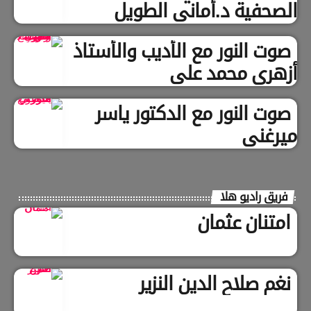
الصحفية د.أماني الطويل
صوت النور مع الأديب والأستاذ
أزهري محمد علي
صوت النور مع الدكتور ياسر
ميرغني
فريق راديو هلا
امتنان عثمان
نغم صلاح الدين النزير