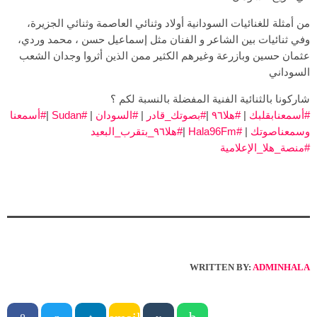
من أمثلة للغنائيات السودانية أولاد وثنائي العاصمة وثنائي الجزيرة،
وفي ثنائيات بين الشاعر و الفنان مثل إسماعيل حسن ، محمد وردي،
عثمان حسين وبازرعة وغيرهم الكثير ممن الذين أثروا وجدان الشعب
السوداني
شاركونا بالثنائية الفنية المفضلة بالنسبة لكم ؟
#أسمعنابقلبك
|
#هلا٩٦
|
#بصوتك_قادر
|
#السودان
|
#Sudan
|
#أسمعنا
وسمعناصوتك
|
#Hala96Fm
|
#هلا٩٦_بتقرب_البعيد
#منصة_هلا_الإعلامية
WRITTEN BY:
ADMINHALA