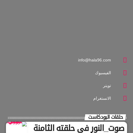
info@hala96.com
الفيسبوك
تويتر
الانستغرام
حلقات البودكاست
صوت_النور في حلقته الثامنة