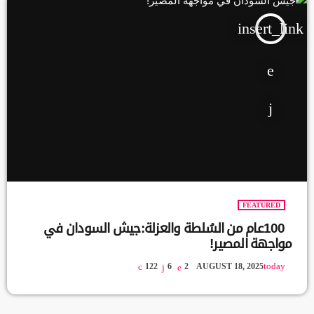
insert_link
FEATURED
100عام من السُلطة والعزلة:جيش السودان في
مواجهة المصير!
today
122
6
2
AUGUST 18, 2025