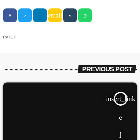
email
RATE IT
PREVIOUS POST
insert_link