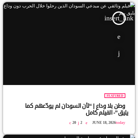
insert_link
FEATURED
وطن بلا وداع | “لأن السودان لم يودّعهم كما
يليق”- الفيلم كامل
today
20
2
JUNE 18, 2026