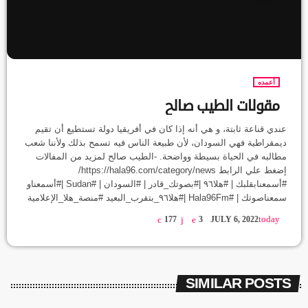
أعمده
مقولات الطيب صالح
عندي قناعة ثابتة، و هي أنه إذا كان في أفريقيا دولة تستطيع أن تقيم
ديمقراطية فهي السودان، لأن طبيعة الناس فيه تسمح بذلك ولأننا شعب
مطالبه في الحياة بسيطة وواضحة. -الطيب صالح لمزيد من المفالات
إضغط علي الرابط https://hala96.com/category/news/
#أسمعنابقلبك | #هلا٩٦ |#بصوتك_قادر | #السودان | #Sudan |#أسمعناو
سمعناصوتك | #Hala96Fm |#هلا٩٦_بتقرب_البعيد #منصة_هلا_الإعلامية
today
177
3
JULY 6, 2022
SIMILAR POSTS