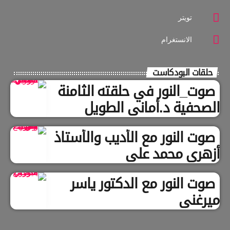
تويتر
الانستغرام
حلقات البودكاست
صوت_النور في حلقته الثامنة
الصحفية د.أماني الطويل
صوت النور مع الأديب والأستاذ
أزهري محمد علي
صوت النور مع الدكتور ياسر
ميرغني