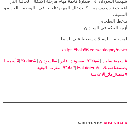
شهدها السودان إلى صدارة قائمة مهام مرحلة الإنتقال الحالية التي
اعقبت ثورة ديسمبر ، كانت تلك المهام تتلخص في : الوحدة _ الحرية و
التنمية .
د.عطا البطحاني
أزمة الحكم في السودان
لمزيد من المفالات إضغط علي الرابط
https://hala96.com/category/news/
#أسمعنابقلبك
|
#هلا٩٦
|
#بصوتك_قادر
|
#السودان
|
#Sudan
|
#أسمعنا
وسمعناصوتك
|
#Hala96Fm
|
#هلا٩٦_بتقرب_البعيد
#منصة_هلا_الإعلامية
WRITTEN BY:
ADMINHALA