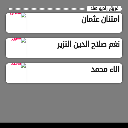
فريق راديو هلا
امتنان عثمان
نغم صلاح الدين النزير
الاء محمد