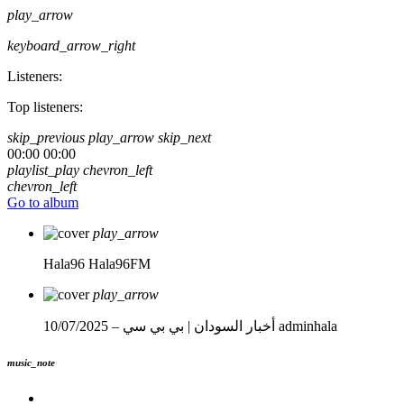
play_arrow
keyboard_arrow_right
Listeners:
Top listeners:
skip_previous
play_arrow
skip_next
00:00
00:00
playlist_play
chevron_left
chevron_left
Go to album
play_arrow
Hala96
Hala96FM
play_arrow
adminhala
أخبار السودان | بي بي سي – 10/07/2025
music_note