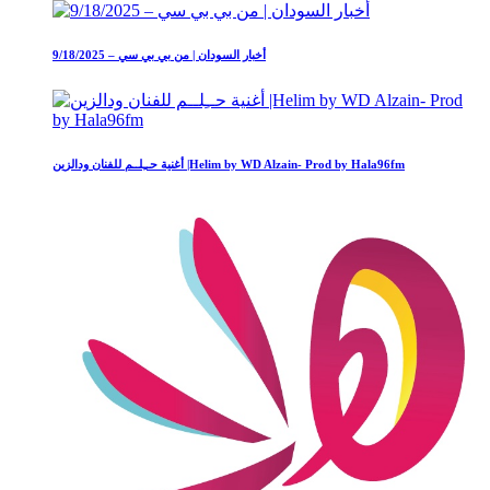
أخبار السودان | من بي بي سي – 9/18/2025
أغنية حــِلــم للفنان ودالزين |Helim by WD Alzain- Prod by Hala96fm