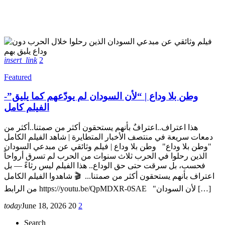
insert_link
2
Featured
وطن بلا وداع | “لأن السودان لم يودّعهم كما يليق”-
الفيلم كامل
هذا اعتراف..اعترافٌ بأنهم يستحقون أكثر من صمتنا..أكثر من
دمعات سريعة في منتصف الأخبار المتطايرة | شاهد الفيلم الكامل
"وطن بلا وداع" وطن بلا وداع | فيلم وثائقي عن مبدعي السودان
الذين رحلوا في الحرب ثلاث سنوات من الحرب لم تسرق أرواحاً
فحسب، بل سرقت حتى حق الوداع.. هذا الفيلم ليس رثاءً — بل
اعتراف بأنهم يستحقون أكثر من صمتنا... 🎬 شاهدوا الفيلم الكامل
من الرابط https://youtu.be/QpMDXR-0SAE "لأن السودان […]
today
June 18, 2026
20
2
Search