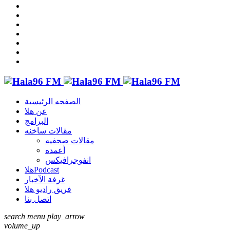
الصفحه الرئيسية
عن هلا
البرامج
مقالات ساخنه
مقالات صحفيه
أعمده
انفوجرافيكس
هلاPodcast
غرفة الآخبار
فريق راديو هلا
اتصل بنا
search
menu
play_arrow
volume_up