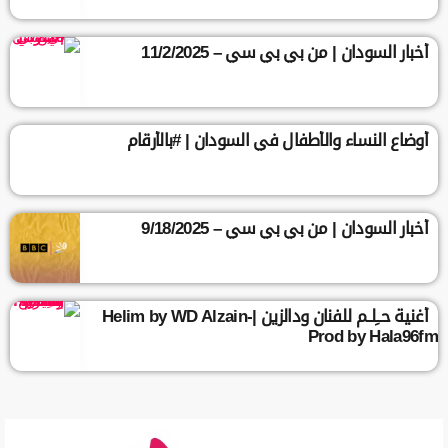
أخبار السودان | من بي بي سي – 11/2/2025
أوضاع النساء والأطفال في السودان | #بالأرقام
أخبار السودان | من بي بي سي – 9/18/2025
أغنية حــِلــم للفنان ودالزين |Helim by WD Alzain-
Prod by Hala96fm