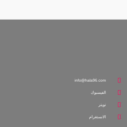
كفارة-وسلامتك
close
إعداد وتقديم: د. مازن أحمد
برنامج طبي خدمي أسبوعي كل جمعة. وهو عبارة عن عيادة على الهواء
مباشرة يتم فيها إستضافة الأطباء في مختلف المجالات كتوعية وإرشاد
وتعريف المستمع بالأمراض والوقاية منها، وأيضاً حريصون في هذا
البرنامج على توفير العلاج المجاني للمتصلين خلال إستضافة الطبيب
info@hala96.com
الفيسبوك
تويتر
الانستغرام