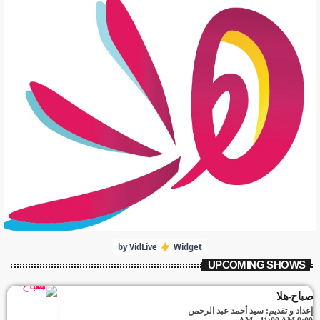
by VidLive
Widget
UPCOMING SHOWS
صباح-هلا
إعداد و تقديم: سيد أحمد عبد الرحمن