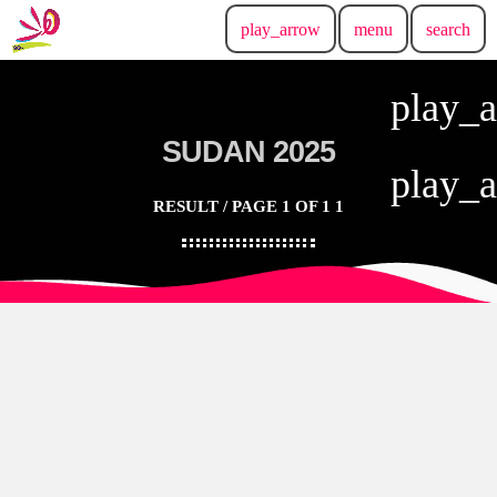
play_arrow
menu
search
play_
SUDAN 2025
play_
1 RESULT / PAGE 1 OF 1