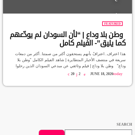
FEATURED
وطن بلا وداع | “لأن السودان لم يودّعهم
كما يليق”- الفيلم كامل
هذا اعتراف..اعترافٌ بأنهم يستحقون أكثر من صمتنا..أكثر من دمعات
سريعة في منتصف الأخبار المتطايرة | شاهد الفيلم الكامل "وطن بلا
وداع" وطن بلا وداع | فيلم وثائقي عن مبدعي السودان الذين رحلوا
في الحرب ثلاث سنوات من الحرب لم تسرق أرواحاً فحسب، بل سرقت
today
20
2
JUNE 18, 2026
حتى حق الوداع.. هذا الفيلم ليس رثاءً — بل اعتراف بأنهم يستحقون
أكثر من صمتنا... 🎬 شاهدوا الفيلم الكامل من الرابط
https://youtu.be/QpMDXR-0SAE "لأن السودان […]
SEARCH