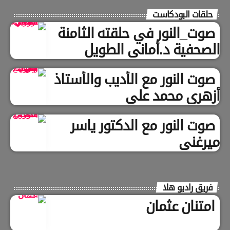
حلقات البودكاست
صوت_النور في حلقته الثامنة
الصحفية د.أماني الطويل
صوت النور مع الأديب والأستاذ
أزهري محمد علي
صوت النور مع الدكتور ياسر
ميرغني
فريق راديو هلا
امتنان عثمان