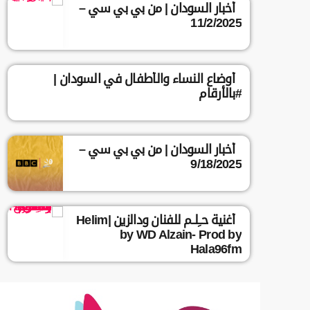
أخبار السودان | من بي بي سي –
11/2/2025
أوضاع النساء والأطفال في السودان |
#بالأرقام
أخبار السودان | من بي بي سي –
9/18/2025
أغنية حــِلــم للفنان ودالزين |Helim
by WD Alzain- Prod by
Hala96fm