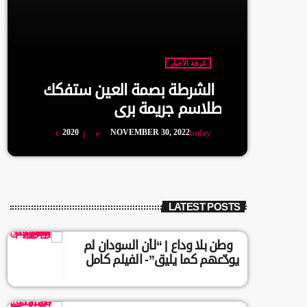
غرفة الآخبار
الشرطة بصمة العين ستفكك
طلاسم جريمة بري
2020
NOVEMBER 30, 2022
today
LATEST POSTS
وطن بلا وداع | “لأن السودان لم
يودّعهم كما يليق”- الفيلم كامل