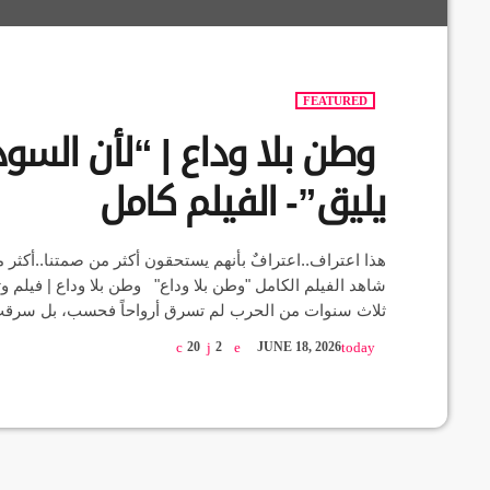
FEATURED
وطن بلا وداع | “لأن السو
يليق”- الفيلم كامل
هذا اعتراف..اعترافٌ بأنهم يستحقون أكثر من صمتنا..أكثر
شاهد الفيلم الكامل "وطن بلا وداع" وطن بلا وداع | فيلم
ثلاث سنوات من الحرب لم تسرق أرواحاً فحسب، بل سرقت ح
20
2
JUNE 18, 2026
today
0SAE "لأن السودان […]