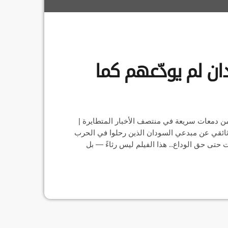
دان لم يودّعهم كما
 من دمعات سريعة في منتصف الأخبار المتطايرة |
 وثائقي عن مبدعي السودان الذين رحلوا في الحرب
تى حق الوداع.. هذا الفيلم ليس رثاءً — بل
اعتراف بأنهم يستحقون أكثر من صمتنا... 🎬 شاهدوا الفيلم الكامل من الرابط https://youtu.be/QpMDXR-