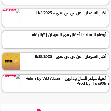
أخبار السودان | من بي بي سي – 11/2/2025
أوضاع النساء والأطفال في السودان | #بالأرقام
أخبار السودان | من بي بي سي – 9/18/2025
أغنية حــِلــم للفنان ودالزين |Helim by WD Alzain-
Prod by Hala96fm