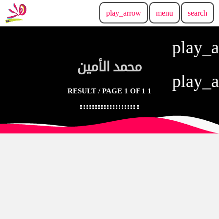
play_arrow
menu
search
play_
محمد الأمين
play_
1 RESULT / PAGE 1 OF 1