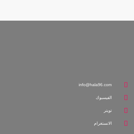
هلا وهن
close
إعداد: إمتنان - تقديم: نبراس وسهي
برنامج يهتم بالمرأة في المقام الأول ودورها الكبير في الأسرة
والمجتمع ونشاطاتها المختلفة ومتابعتها واكتشاف النساء المتميزات
اللاتى ظهرن بأعمالهن المؤثرة في المجتمع كما يقوم البرنامج بتقديم
النصائح الطبية والصحية والتوعوية للمرأة من أجل أن تكون هي القدوة
لكل أفراد الأسرة إضافة إلى تقديم الإرشادات بمختلف أنواعها والتي
تصب في مصلحة المرأة جمالاً وعقلاً وتربيةً..
info@hala96.com
الفيسبوك
تويتر
الانستغرام