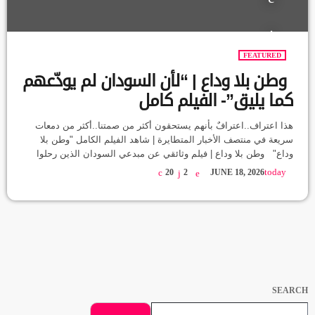
FEATURED
وطن بلا وداع | “لأن السودان لم يودّعهم
كما يليق”- الفيلم كامل
هذا اعتراف..اعترافٌ بأنهم يستحقون أكثر من صمتنا..أكثر من دمعات
سريعة في منتصف الأخبار المتطايرة | شاهد الفيلم الكامل "وطن بلا
وداع" وطن بلا وداع | فيلم وثائقي عن مبدعي السودان الذين رحلوا
في الحرب ثلاث سنوات من الحرب لم تسرق أرواحاً فحسب، بل سرقت
today
20
2
JUNE 18, 2026
حتى حق الوداع.. هذا الفيلم ليس رثاءً — بل اعتراف بأنهم يستحقون
أكثر من صمتنا... 🎬 شاهدوا الفيلم الكامل من الرابط
https://youtu.be/QpMDXR-0SAE "لأن السودان […]
SEARCH