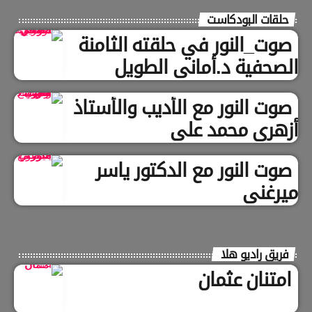
حلقات البودكاست
صوت_النور في حلقته الثامنة
الصحفية د.أماني الطويل
صوت النور مع الأديب والأستاذ
أزهري محمد علي
صوت النور مع الدكتور ياسر
ميرغني
فريق راديو هلا
امتنان عثمان