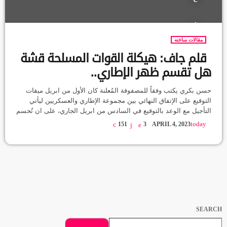
مقالات ساخنه
قلم جاف: هيكلة القوات المسلحة قشة
هل تقسم ظهر الإطاري..
حسن بكري يكتب وفقاً للمصفوفة المُعلنة كان الأول من ابريل ميقات
التوقيع على الإتفاق النهائي بين مجموعة الإطاري والعسكريين ليأتي
التأجيل مع الوعد بالتوقيع في السادس من ابريل الجاري، على ان تُحسم
القضايا محل الخلاف وفي الواقع انها قضية يتيمة تعثرت معها مساعي
today
151
3
APRIL 4, 2023
الوصول لإتفاق نهائي، وهي التي تتعلق بدمج قوات الدعم السريع في
الجيش السوداني وبحسب المُعلن فورقة الدعم السريع حددت عشرة
اعوام لعملية الدمج، بينما يتمسك الجيش بعامين […]
SEARCH