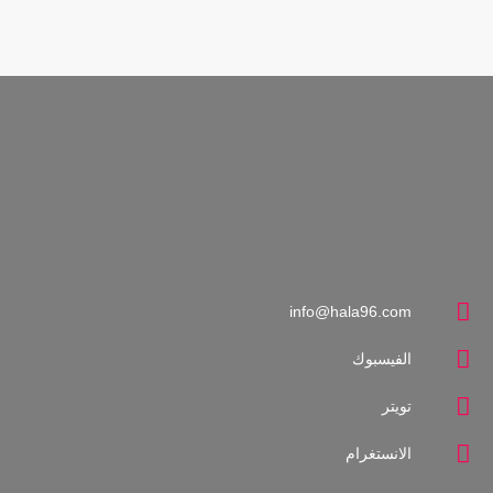
زمن إضافي
close
إعداد و تقديم: الصحفي الأستاذ/ حسن فاروق
برنامج يهتم بمناقشة القضايا الرياضية بجرأة وشفافية مع مواكبة
الأحداث الرياضية كافة بإستضافة أهل الرياضة والمهتمين بالشأن
الرياضي الداخلي والعالمي
info@hala96.com
الفيسبوك
تويتر
الانستغرام