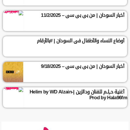
أخبار السودان | من بي بي سي – 11/2/2025
أوضاع النساء والأطفال في السودان | #بالأرقام
أخبار السودان | من بي بي سي – 9/18/2025
أغنية حــِلــم للفنان ودالزين |Helim by WD Alzain-
Prod by Hala96fm