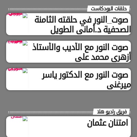
حلقات البودكاست
صوت_النور في حلقته الثامنة
الصحفية د.أماني الطويل
صوت النور مع الأديب والأستاذ
أزهري محمد علي
صوت النور مع الدكتور ياسر
ميرغني
فريق راديو هلا
امتنان عثمان