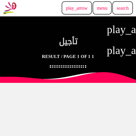
play_arrow
menu
search
play_
تأجيل
play_
1 RESULT / PAGE 1 OF 1