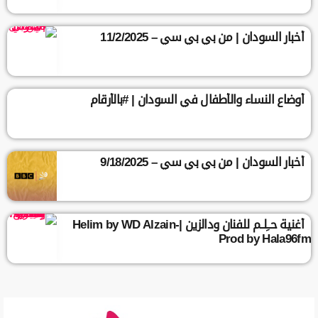
أخبار السودان | من بي بي سي – 11/2/2025
أوضاع النساء والأطفال في السودان | #بالأرقام
أخبار السودان | من بي بي سي – 9/18/2025
أغنية حــِلــم للفنان ودالزين |Helim by WD Alzain-
Prod by Hala96fm