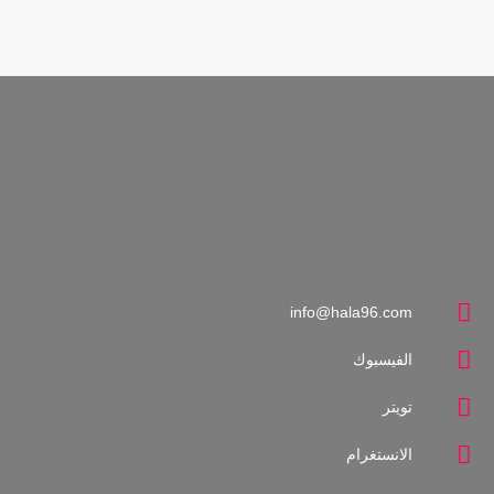
استايل
close
استايل
أسبوعيا كل يوم سبت من 1-2 ظهرا يهدف البرنامج للإرتقاء بالذوق
العام وتغيير كثير من المفاهيم الخاطئة عن الأناقة والعناية والإهتمام
بصحة الأجساد والعلاقات الانسانية بما يتوافق والتطور العام على
مستوى العالم .
info@hala96.com
الفيسبوك
تويتر
الانستغرام