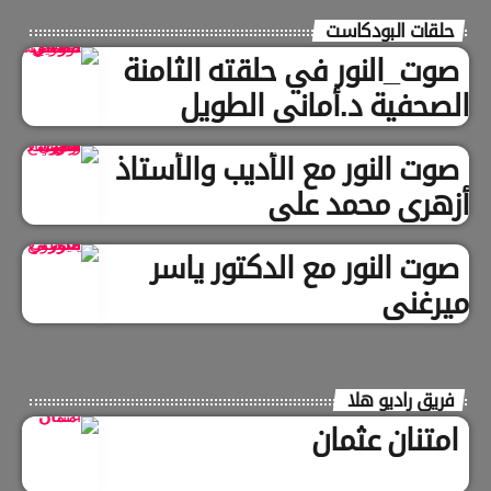
حلقات البودكاست
صوت_النور في حلقته الثامنة
الصحفية د.أماني الطويل
صوت النور مع الأديب والأستاذ
أزهري محمد علي
صوت النور مع الدكتور ياسر
ميرغني
فريق راديو هلا
امتنان عثمان