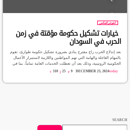
انفوجرافيكس
خيارات تشكيل حكومة مؤقتة في زمن
الحرب في السودان
بعد إندلاع الحرب راج مقترح ينادي بضرورة تشكيل حكومة طوارئ، تقوم
بالمهام العاجلة والهامة التي تهم المواطنين واللازمة لاستمرار الأعمال
الحكومية الروتينية، وذلك بعد أن تعطلت الخدمات العامة تماماً، بما في
ذلك خدمة الأمن والسلامة والصحة والتعليم والمصارف وأغلقت الأسواق،
today
310
25
9
DECEMBER 23, 2024
وانقطعت حركة النقل والاتصالات، كما توقفت التجارة المحلية وتعطلت
حركة التصدير والاستيراد وغابت مؤسسات الدولة في العاصمة وفي
الولايات ونزح الموظفون بعيداً عن مواقع عملهم فتعطلت المرافق
العامة، واستبيحت حقوق […]
SEARCH