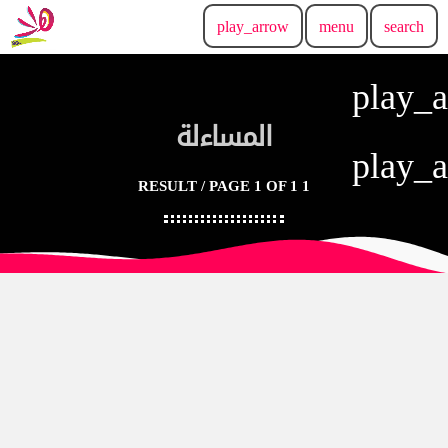
play_arrow
menu
search
play_
المساءلة
play_
1 RESULT / PAGE 1 OF 1