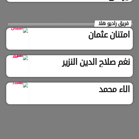
فريق راديو هلا
امتنان عثمان
نغم صلاح الدين النزير
الاء محمد