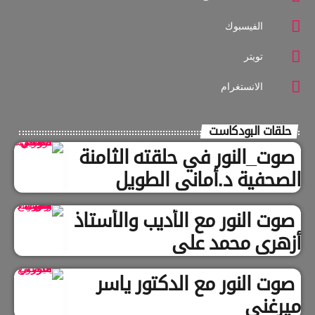
الفيسبوك
تويتر
الانستغرام
حلقات البودكاست
صوت_النور في حلقته الثامنة
الصحفية د.أماني الطويل
صوت النور مع الأديب والأستاذ
أزهري محمد علي
صوت النور مع الدكتور ياسر
ميرغني