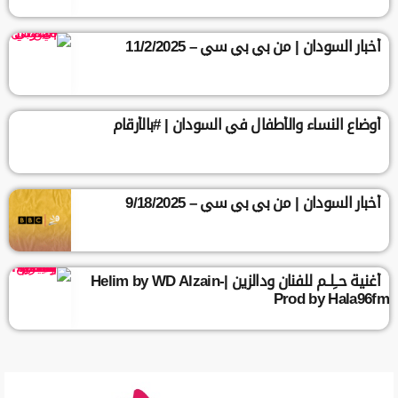
أخبار السودان | من بي بي سي – 11/2/2025
أوضاع النساء والأطفال في السودان | #بالأرقام
أخبار السودان | من بي بي سي – 9/18/2025
أغنية حــِلــم للفنان ودالزين |Helim by WD Alzain-
Prod by Hala96fm