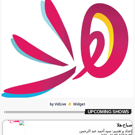
by VidLive
Widget
UPCOMING SHOWS
صباح-هلا
إعداد و تقديم: سيد أحمد عبد الرحمن