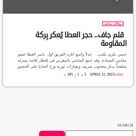
مقالات ساخنه
قلم جاف.. حجر العطا يُعكر بِركة
المقاومة
حسن بكري يكتب.. جدلاً واسع اثاره الفريق اول ياسر العطا عضو
مجلس السيادة، وقد جمع الشامي بالمغربي في إفطار اقامه بمنزله
متلفحاً بدثار محجوب شريف وبعبارات ثورية وزع التحايا على الحضور
والغائبين، منادياً بضرورة التوافق وقف الرجل ينادي القيادات السياسية،
today
185
1
5
APRIL 11, 2023
ثم مضى لميدان المقاومة والأجسام والثورية ويذكر اسماء ثائرات وثوار
مردداً عبارة (التروس) ليرمي بذلك حجراً عكر لاحقاً بِركة المقاومة
تداول رواد مواقع التواصل الاجتماعي مقطع الفيدو ليفتح البعض […]
SEARCH