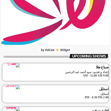
by VidLive
Widget
UPCOMING SHOWS
صباح-هلا
إعداد و تقديم: سيد أحمد عبد الرحمن
9:00 AM - 11:00 AM
استايل
استايل
2:00 PM - 4:30 PM
إفادة وتوقيع