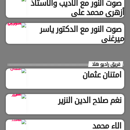
صوت النور مع الأديب والأستاذ
أزهري محمد علي
صوت النور مع الدكتور ياسر
ميرغني
فريق راديو هلا
امتنان عثمان
نغم صلاح الدين النزير
الاء محمد