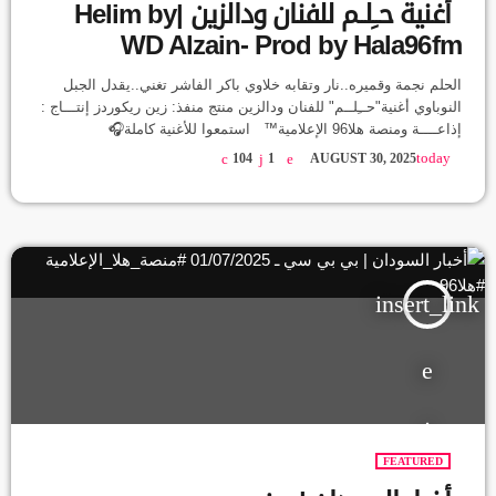
أغنية حــِلــم للفنان ودالزين |Helim by
WD Alzain- Prod by Hala96fm
الحلم نجمة وقميره..نار وتقابه خلاوي باكر الفاشر تغني..يقدل الجبل
النوباوي أغنية"حــِلــم" للفنان ودالزين منتج منفذ: زين ريكوردز إنتـــاج :
إذاعــــة ومنصة هلا96 الإعلامية™ استمعوا للأغنية كاملة🎧
https://youtu.be/I5-0BurTeHY حتت كتيرة في السودان، فيها ناس
today
104
1
AUGUST 30, 2025
واقفين بدون صوت او صورة. ما منتظرين الأضواء، بيبنوا في هدوء،
وبيمضوا رغم التعب، شايلين أمل ببكرة شكله مختلف الأغنية دي جاية
من هناك.. من ناس شايلين الهم، وما مستنين زول يغني ليهم أو يكتب
عنهم. […]
insert_link
FEATURED