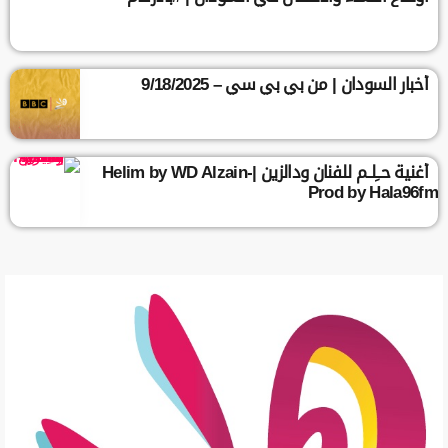
أخبار السودان | من بي بي سي – 9/18/2025
أغنية حــِلــم للفنان ودالزين |Helim by WD Alzain-
Prod by Hala96fm