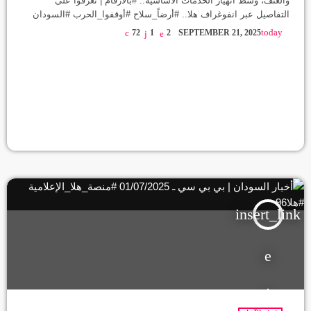
والعنف، وسط انهيار الخدمات الأساسية.. #بالأرقام | تعرّفوا على
التفاصيل عبر انفوغراف هلا.. #أرضاً_سلاح #أوقفوا_الحرب #السودان
#كردفان #دارفور #الفاشر #منصة_هلا_الإعلامية #هلا96
today
72
1
2
SEPTEMBER 21, 2025
insert_link