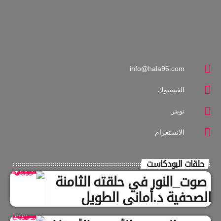
info@hala96.com
الفيسبوك
تويتر
الانستغرام
حلقات البودكاست
صوت_النور في حلقته الثامنة
الصحفية د.أماني الطويل