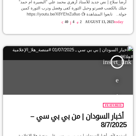
أرضاً سلاح | نص جديد للأستاذ أزهري محمد علي "البصيرة ام حمد"
حبلك بالكضب قصرتو وحبل الثورة كفى وفضل ودرب الثورة كمين
جولة.. تابعوا المشاهدة 📺 https://youtu.be/X8YEhrZu8uo
#صوت_النور #اكسبلور #منصة_هلا_الإعلامية #شعر #شعر_سوداني
today
40
4
2
AUGUST 13, 2025
#أشعار_ديسمبر #شعارات_ثورة_ ديسمبر #أزهري_محمد_علي
#شاعر_سوداني #شعر_السودان #هتافات_ديسمبر #الجنجويد_يتحل
#مدنية #السودان #السودان_بودكاست
insert_link
FEATURED
أخبار السودان | من بي بي سي –
8/7/2025
استمع لأخر أخبارالسودان | من بي بي سي على منصة هلا الإعلامية