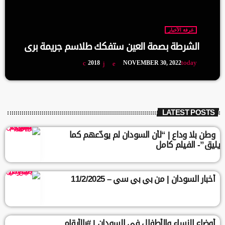
غرفة الآخبار
الشرطة بصمة العين ستفكك طلاسم جريمة بري
today
2018
NOVEMBER 30, 2022
LATEST POSTS
وطن بلا وداع | “لأن السودان لم يودّعهم كما
يليق”- الفيلم كامل
أخبار السودان | من بي بي سي – 11/2/2025
أوضاع النساء والأطفال في السودان | #بالأرقام