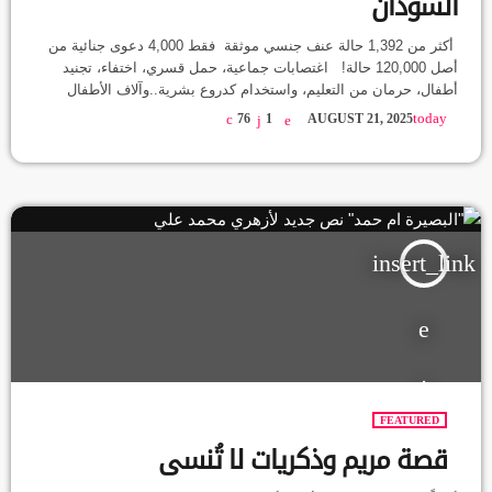
السودان
أكثر من 1,392 حالة عنف جنسي موثقة فقط 4,000 دعوى جنائية من
أصل 120,000 حالة! اغتصابات جماعية، حمل قسري، اختفاء، تجنيد
أطفال، حرمان من التعليم، واستخدام كدروع بشرية..وآلاف الأطفال
نازحون بلا مأوى أو حماية! #بالأرقام: العنف الجنسي يُستخدم كسلاح في
today
76
1
AUGUST 21, 2025
حرب السودان.. شاهد التفاصيل كاملة في #انفوغراف_هلا المصادر
صندوق الأمم المتحدة للسكان (UNFPA) تقارير الجزيرة نت ومنظمات
حقوقية محلية ودولية
insert_link
FEATURED
قصة مريم وذكريات لا تُنسى