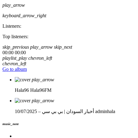
play_arrow
keyboard_arrow_right
Listeners:
Top listeners:
skip_previous
play_arrow
skip_next
00:00
00:00
playlist_play
chevron_left
chevron_left
Go to album
play_arrow
Hala96
Hala96FM
play_arrow
adminhala
أخبار السودان | بي بي سي – 10/07/2025
music_note