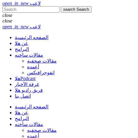
لاعب
open_in_new
search
Search
close
close
لاعب
open_in_new
الصفحه الرئيسية
عن هلا
البرامج
مقالات ساخنه
مقالات صحفيه
أعمده
انفوجرافيكس
هلاPodcast
غرفة الآخبار
فريق راديو هلا
اتصل بنا
الصفحه الرئيسية
عن هلا
البرامج
مقالات ساخنه
مقالات صحفيه
أعمده