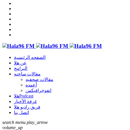
الصفحه الرئيسية
عن هلا
البرامج
مقالات ساخنه
مقالات صحفيه
أعمده
انفوجرافيكس
هلاPodcast
غرفة الآخبار
فريق راديو هلا
اتصل بنا
search
menu
play_arrow
volume_up