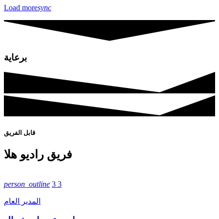
Load more
sync
برعاية
قابل الفريق
فريق راديو هلا
person_outline
3
3
المدير العام