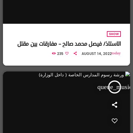
SHOW
الاستاذ/ فيصل محمد صالح – مفارقات بين مقتل
عميد واتهام مجموعة من الشباب
today
235
AUGUST 14, 2022
queue_music