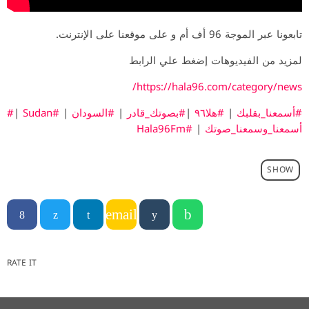
تابعونا عبر الموجة 96 أف أم و على موقعنا على الإنترنت.
لمزيد من الفيديوهات إضغط علي الرابط
https://hala96.com/category/news/
#أسمعنا_بقلبك
|
#هلا٩٦
|
#بصوتك_قادر
|
#السودان
|
#Sudan
|
#
أسمعنا_وسمعنا_صوتك
|
#Hala96Fm
SHOW
email
RATE IT