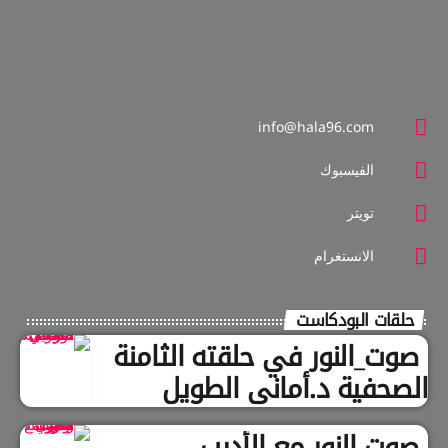
info@hala96.com
الفيسبوك
تويتر
الانستغرام
حلقات البودكاست
صوت_النور في حلقته الثامنة
الصحفية د.أماني الطويل
صوت النور مع الأديب