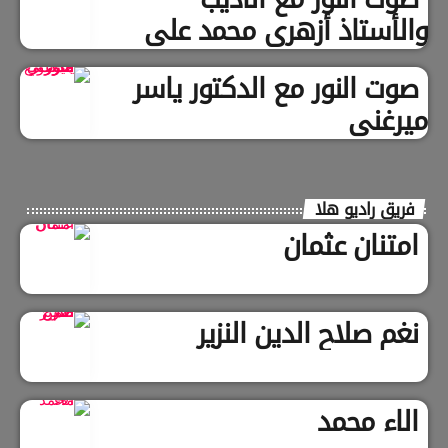
والأستاذ أزهري محمد علي
صوت النور مع الدكتور ياسر
ميرغني
فريق راديو هلا
امتنان عثمان
نغم صلاح الدين النزير
الاء محمد