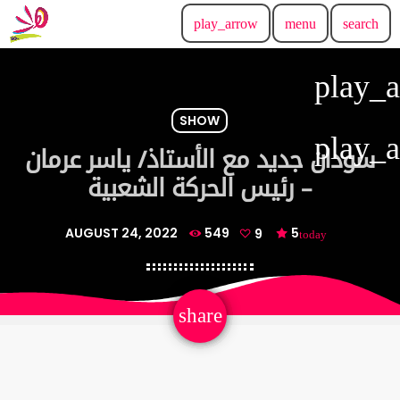
play_arrow
menu
search
play_
SHOW
play_
سودان جديد مع الأستاذ/ ياسر عرمان
– رئيس الحركة الشعبية
AUGUST 24, 2022
549
9
5
today
email
share
9