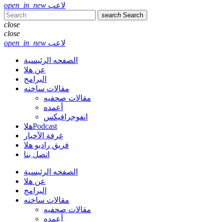
لاعب
open_in_new
search
Search
close
close
لاعب
open_in_new
الصفحه الرئيسية
عن هلا
البرامج
مقالات ساخنه
مقالات صحفيه
أعمده
انفوجرافيكس
هلاPodcast
غرفة الآخبار
فريق راديو هلا
اتصل بنا
الصفحه الرئيسية
عن هلا
البرامج
مقالات ساخنه
مقالات صحفيه
أعمده