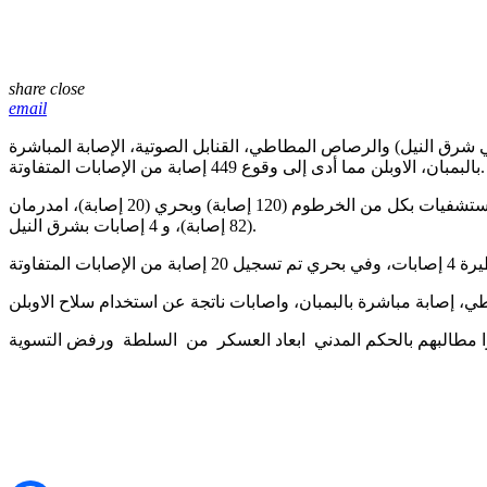
share
close
email
وحشي باستخدام الرصاص الحي (في شرق النيل) والرصاص المطاطي، القنابل الصوتية، الإصابة المباشرة
بالبمبان، الاوبلن مما أدى إلى وقوع 449 إصابة من الإصابات المتفاوتة.
وأوضحت رابطة الاطباء الاشتراكيين في تقرير أمس، انه تم علاج 223 إصابات من جملة 449 إصابة بالميدان، وتم تحويل 226 إصابة الى المستشفيات بكل من الخرطوم (120 إصابة) وبحري (20 إصابة)، امدرمان
(82 إصابة)، و 4 إصابات بشرق النيل.
 مطالبهم بالحكم المدني
ابعاد العسكر
من
السلطة
ورفض التسوية