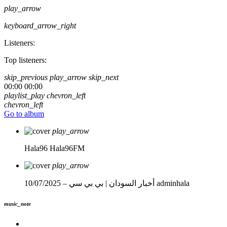
play_arrow
keyboard_arrow_right
Listeners:
Top listeners:
skip_previous
play_arrow
skip_next
00:00
00:00
playlist_play
chevron_left
chevron_left
Go to album
play_arrow
Hala96
Hala96FM
play_arrow
adminhala
أخبار السودان | بي بي سي – 10/07/2025
music_note