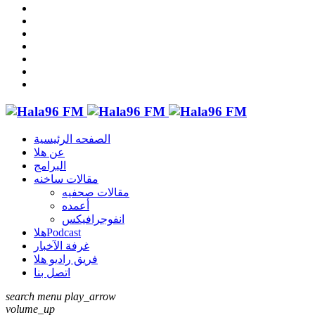
الصفحه الرئيسية
عن هلا
البرامج
مقالات ساخنه
مقالات صحفيه
أعمده
انفوجرافيكس
هلاPodcast
غرفة الآخبار
فريق راديو هلا
اتصل بنا
search
menu
play_arrow
volume_up