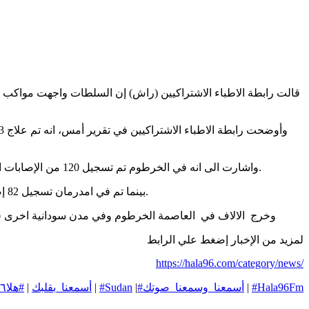
واشارت الى انه في الخرطوم تم تسجيل 120 من الإصابات المختلفة، وفي شرق النيل سجلت عدد من الحالات بلغت الإصابات الخطيرة 4 إصابات، وفي بحري تم تسجيل 20 إصابة من الإصابات المتفاوتة.
بينما تم في امدرمان تسجيل 82 إصابة متفاوتة في أمدرمان حيث تتفاوت هذه الإصابات من رصاص مطاطي، إصابة مباشرة بالبمبان، واصابات ناتجة عن استخدام سلاح الاوبلن.
وخرج
الالاف في
العاصمة الخرطوم وفي مدن سودانية اخرى في
لمزيد من الإخبار إضغط علي الرابط
https://hala96.com/category/news/
#Hala96Fm
|
#أسمعنا_وسمعنا_صوتك
|
#Sudan
|
#أسمعنا_بقلبك
|
#هلا٩٦