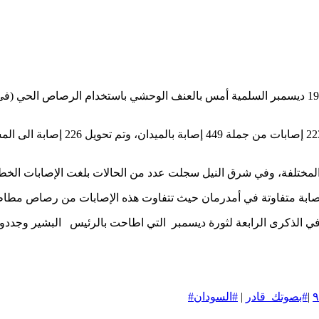
قالت رابطة الاطباء الاشتراكيين (راش) إن السلطات واجهت مواكب 19 ديسمبر السلمية أمس بالعنف ال
 الذكرى الرابعة لثورة ديسمبر
التي اطاحت بالرئيس
البشير وجددوا
|
#بصوتك_قادر
|
#السودان