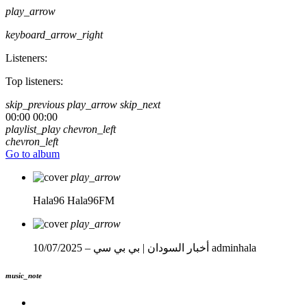
play_arrow
keyboard_arrow_right
Listeners:
Top listeners:
skip_previous
play_arrow
skip_next
00:00
00:00
playlist_play
chevron_left
chevron_left
Go to album
play_arrow
Hala96
Hala96FM
play_arrow
adminhala
أخبار السودان | بي بي سي – 10/07/2025
music_note