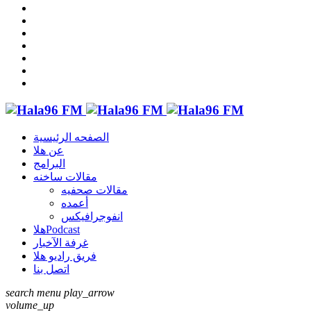
الصفحه الرئيسية
عن هلا
البرامج
مقالات ساخنه
مقالات صحفيه
أعمده
انفوجرافيكس
هلاPodcast
غرفة الآخبار
فريق راديو هلا
اتصل بنا
search
menu
play_arrow
volume_up