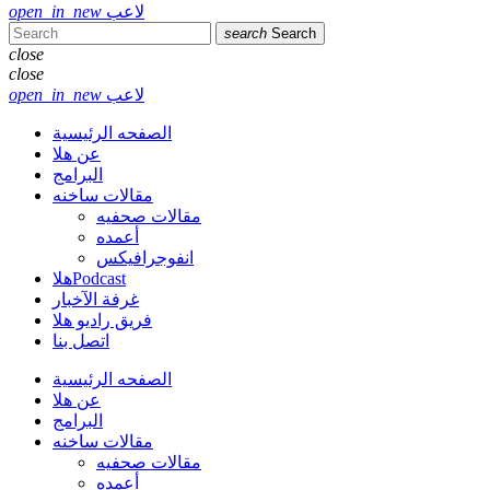
لاعب
open_in_new
search
Search
close
close
لاعب
open_in_new
الصفحه الرئيسية
عن هلا
البرامج
مقالات ساخنه
مقالات صحفيه
أعمده
انفوجرافيكس
هلاPodcast
غرفة الآخبار
فريق راديو هلا
اتصل بنا
الصفحه الرئيسية
عن هلا
البرامج
مقالات ساخنه
مقالات صحفيه
أعمده