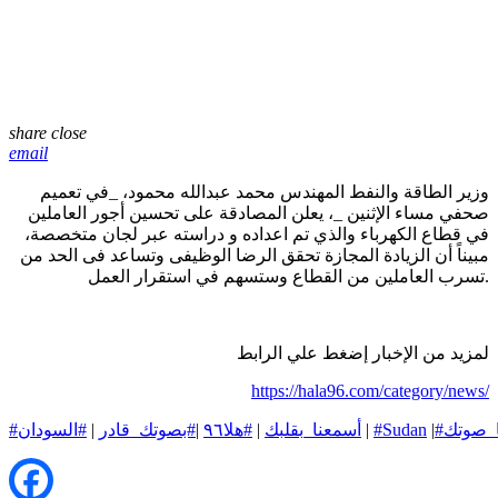
share
close
email
وزير الطاقة والنفط المهندس محمد عبدالله محمود، _في تعميم
صحفي مساء الإثنين _، يعلن المصادقة على تحسين أجور العاملين
في قطاع الكهرباء والذي تم اعداده و دراسته عبر لجان متخصصة،
مبيناً أن الزيادة المجازة تحقق الرضا الوظيفى وتساعد فى الحد من
تسرب العاملين من القطاع وستسهم في استقرار العمل.
لمزيد من الإخبار إضغط علي الرابط
https://hala96.com/category/news/
ا_صوتك
|
#Sudan
|
#أسمعنا_بقلبك
|
#هلا٩٦
|
#بصوتك_قادر
|
#السودان