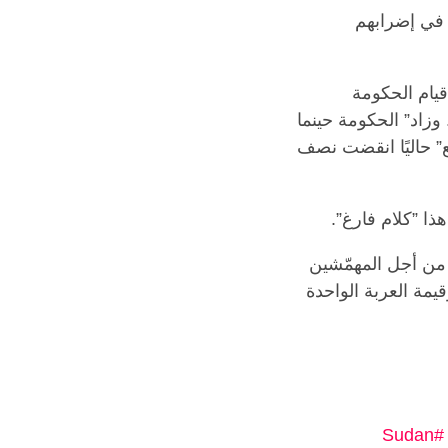
ن في إضرابهم
قيام الحكومة
” معلوم أنّ السنة الدراسية في حدها الأدنى هي 180 يومًا”. وزاد” الحكومة حينما
ع” حاليًا انقضت نصف
 ”كلام فارغ”.
ية من أجل المهمّشين
مة العربة الواحدة
#Sudan