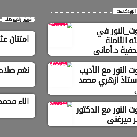
البودكاست
فريق راديو هلا
ت_النور في
امتنان عث
ه الثامنة
فية د.أماني
ويل
 النور مع الأديب
نغم صلاح ا
أستاذ أزهري محمد
الاء محمد
 النور مع الدكتور
ر ميرغني