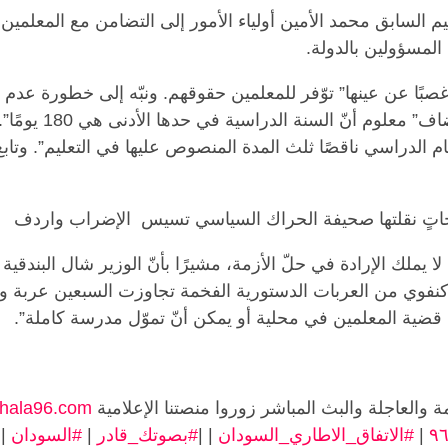
عليم السابق محمد الأمين أولياء الأمور إلى التضامن مع المعلمي
المسؤولين بالدولة.
غصبًا عن عينها” توّفر للمعلمين حقوقهم. ونبّه إلى خطورة عدم 
بمعالجة الإضراب. وأضاف
ام الدراسي ناقصًا ثلث المدة المنصوص عليها في التعليم”. وتاب
اتٍ نقلتها صحيفة الحراك السياسي تسيس الإضراب واردف هذا
ّه لا يملك الإرادة في حلّ الأزمة، مشيرًا بأنّ الوزير شال البندق
كنفوي من العربات الدستورية الفخمة تجاوزت السبعين عربة وقي
ّ قضية المعلمين في محلية أو يمكن أنّ تموّل مدرسة كاملة”.
ة والعاجلة والبث المباشر زوروا منصتنا الإعلامية
hala96.com
|
#الاتفاق_الاطاري_السودان
| |
#بصوتك_قادر
|
#السودان
|