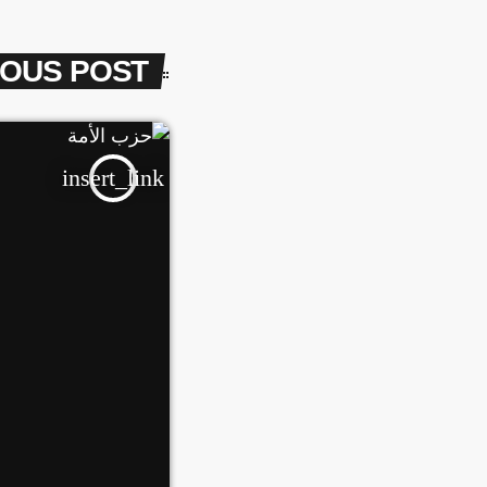
IOUS POST
insert_link