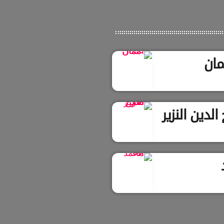
مان
لدين النزير