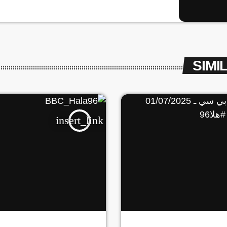
ومبارك أردول في العملية السياسية بإدانتهم للانق
بنود الاتفاق الإطاري لمزيد من الأخبار المهمة وا
المباشر زوروا منص
#هلا٩٦ | […]
SIMI
insert_link