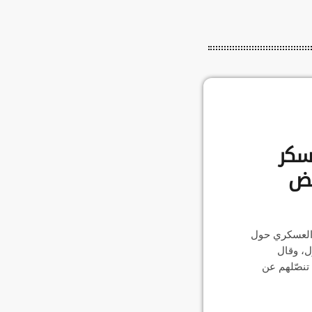
سكر
قض
العسكري حول
ل، وقال
 تنصّلهم عن
حلو بحسب صحيفة
ضل وعلي عسكوري