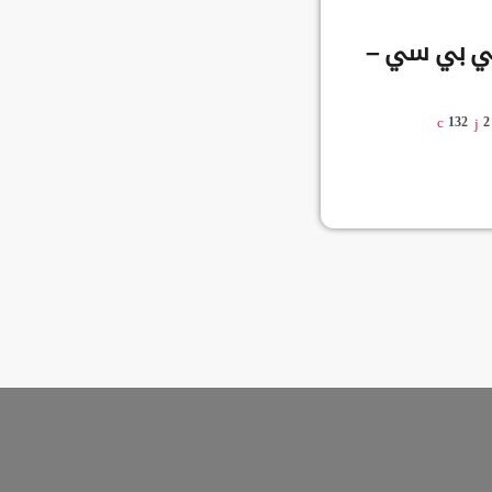
 بي بي سي –
132
2