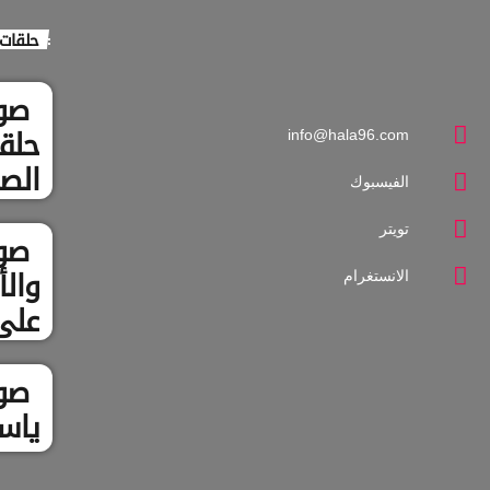
حلقات 
صو
info@hala96.com
حلقت
الصح
الفيسبوك
الط
تويتر
صوت
الانستغرام
وال
علي
صوت
ياس