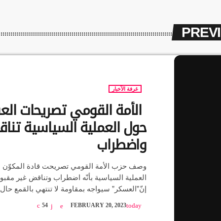
PREV
غرفة الآخبار
الأمة القومي تصريحات الع
حول العملية السياسية تنا
واضطراب
وصف حزب الأمة القومي تصريحت قادة المكوّن 
العملية السياسية بأنّه اضطراب وتناقض غير مقبو
إنّ”العسكر” سيواجه بمقاومة لا تنتهي بالقمع حال
الاتفاق الإطاري. ورهن القيادي بالحزب إمام ال
54
FEBRUARY 20, 2023
today
الانتباهة الصادرة، الأثنين، مشاركة مبارك الفا