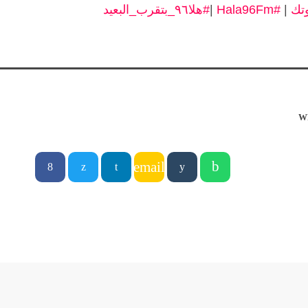
تك
|
#Hala96Fm
|
#هلا٩٦_بتقرب_البعيد
W
email