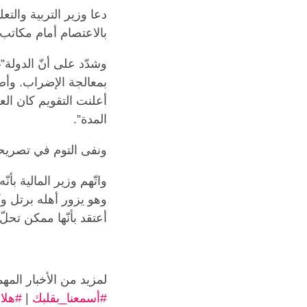
دعا وزير التربية والت
بالاعتصام أمام مكاتب 
وشدّد على أنّ الدولة”
أعلنت التقويم كان الع
المدة”.
ونفى التوم في تصريح
واتّهم وزير المالية بأن
وهو يزور أهله برتل و
أعتقد بأنّها ممكن تحل
لمزيد من الأخبار المهم
#أسمعنا_بقلبك
|
#هلا٩٦