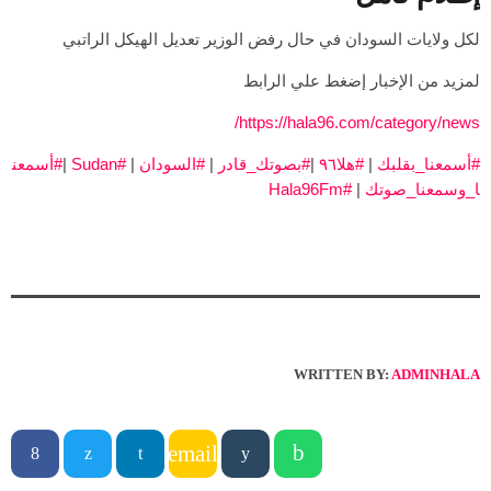
لكل
ولايات
السودان
في
حال
رفض
الوزير
تعديل
الهيكل
الراتبي
لمزيد من الإخبار إضغط علي الرابط
https://hala96.com/category/news/
#أسمعنا_بقلبك
|
#هلا٩٦
|
#بصوتك_قادر
|
#السودان
|
#Sudan
|
#أسمعن
ا_وسمعنا_صوتك
|
#Hala96Fm
WRITTEN BY:
ADMINHALA
email