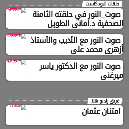
حلقات البودكاست
صوت_النور في حلقته الثامنة
الصحفية د.أماني الطويل
صوت النور مع الأديب والأستاذ
أزهري محمد علي
صوت النور مع الدكتور ياسر
ميرغني
فريق راديو هلا
امتنان عثمان