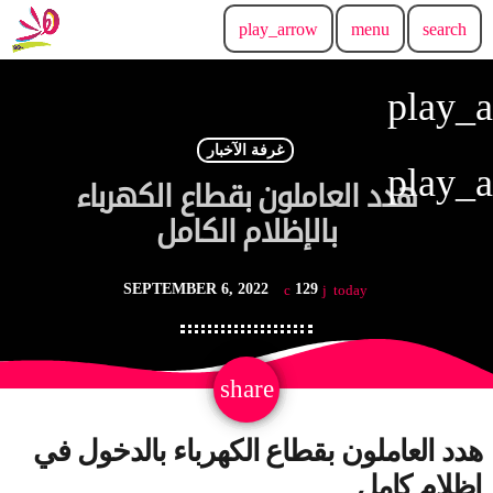
play_arrow
menu
search
play_
غرفة الآخبار
play_
هدد العاملون بقطاع الكهرباء
بالإظلام الكامل
SEPTEMBER 6, 2022
129
today
email
share
هدد
العاملون
بقطاع
الكهرباء
بالدخول
في
إظلام
كامل