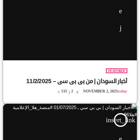
FEATURED
أخبار السودان | من بي بي سي – 11/2/2025
today
133
2
NOVEMBER 2, 2025
insert_link