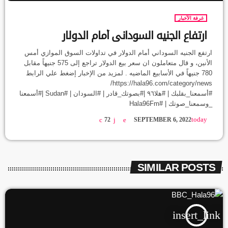
غرفة الآخبار
ارتفاع الجنيه السوداني أمام الدولار
ارتفع الجنيه السوداني أمام الدولار في تداولات السوق الموازي أمس
الأنين، و قال متعاملون ان سعر بيع الدولار تراجع إلى 575 جنيهاً مقابل
780 جنيهاً في الأسابيع الماضيه . لمزيد من الإخبار إضغط علي الرابط
https://hala96.com/category/news/
#أسمعنا_بقلبك | #هلا٩٦ |#بصوتك_قادر | #السودان | #Sudan |#أسمعنا
_وسمعنا_صوتك | #Hala96Fm
today
72
SEPTEMBER 6, 2022
SIMILAR POSTS
insert_link