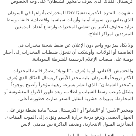
كريستال الفتاك الذي يُعرف بـ”مخدِر الشيطان” على وجه الخصوص.
، شهدت الفترة الأخيرة تفشيًا لافتًا للمخدرات بأنواعها في السودان
الذي يعاني من سيولة أمنية وأزمات سياسية واقتصادية خانقة، وسط
تزايد مخاوف الأسر من تفشي المخدرات وارتفاع أعداد المدمنين
المترددين لمراكز العلاج.
ولا يكاد يمرّ يومٍ واحدٍ دون الإعلان عن ضبط شحنة مخدرات في
العاصمة أو الولايات، وأوشكت أن تتحوّل ضبطيات المخدرات إلى أخبار
يومية على منصات الإعلام الرسمية للشرطة السودانية.
والحشيش الأفغاني، أو ما يُعرف بـ”النوتيلا” يتصدّر قائمة المخدرات
الأكثر ترويجاً بالسودان، يليه مخدر الآيس كريستال الفتّاك الذي يُعرف
بـ”مخدر الشيطان”، الذي انتشر بسرعة رهيبة مؤخراً وأصبح موجوداً
بشكل مُرعب وسط الشباب والطلاب، وبعد ظهور الأنواع المغشوشة أو
المخلوطة بمبيدات حشرية لتقليل السعر صارت خطورته أعلى.
ومخدر “الآيس” أو “الشابو” أو “الكريستال ميث” مادة نشطة تؤثر على
الجهاز العصبي وترفع درجة حرارة الجسم وتؤدي إلى الموت المفاجئ.
أيضاً تزيد الميول الانتحارية، وضعف الذاكرة بين مدمني الآيس
لمزيد من الإخبار إضغط علي الرابط