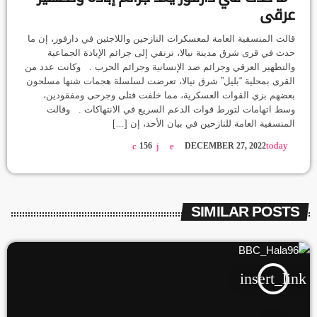
عرقي
قالت المنسقية العامة لمعسكرات النازحين واللاجئين في دارفور، إن ما
حدث في قرى شرق مدينة نيالا، ترتقي إلى جرائم الإبادة الجماعية
والتطهير العرقي وجرائم ضد الإنسانية وجرائم الحرب . وكانت عدد من
القرى بمحلية “بليل” شرق نيالا، تعرضت لسلسلة هجمات شنها مسلحون
بعضهم بزي القوات العسكرية، مما خلفت قتلى وجرحى ومفقودين،
وسط اتهامات لتورط قوات الدعم السريع في الانتهاكات . وقالت
المنسقية العامة للنازحين في بيان الأحد، إن […]
today
156
DECEMBER 27, 2022
SIMILAR POSTS
insert_link