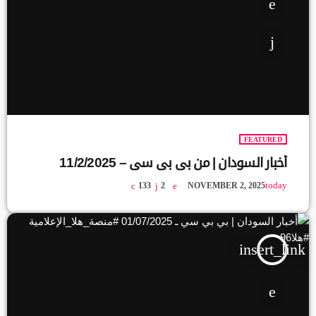
FEATURED
أخبار السودان | من بي بي سي – 11/2/2025
today
133
2
NOVEMBER 2, 2025
insert_link