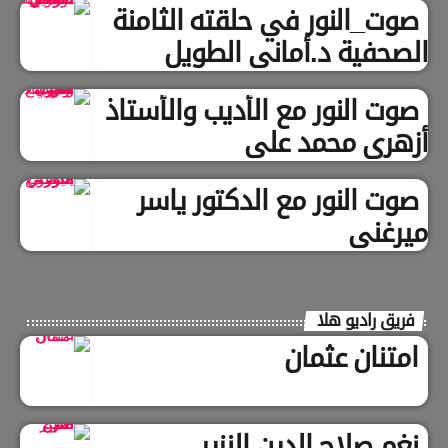
صوت_النور في حلقته الثامنة
الصحفية د.أماني الطويل
صوت النور مع الأديب والأستاذ
أزهري محمد علي
صوت النور مع الدكتور ياسر
ميرغني
فريق راديو هلا
امتنان عثمان
نغم صلاح الدين النزير