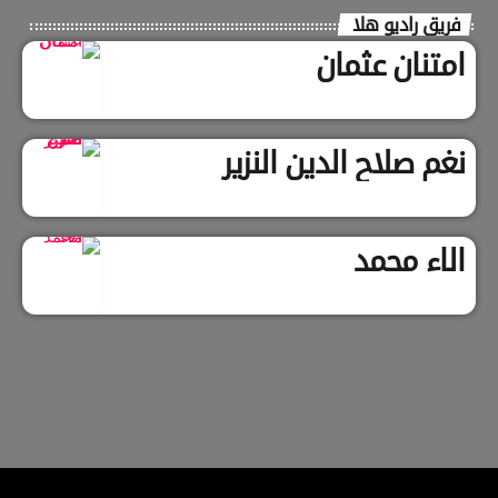
فريق راديو هلا
امتنان عثمان
نغم صلاح الدين النزير
الاء محمد