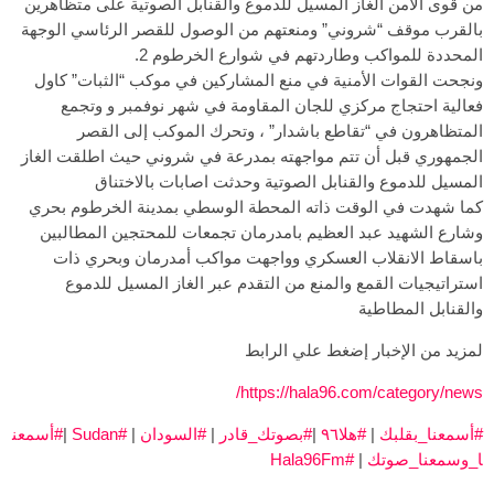
من قوى الأمن الغاز المسيل للدموع والقنابل الصوتية على متظاهرين
بالقرب موقف “شروني” ومنعتهم من الوصول للقصر الرئاسي الوجهة
المحددة للمواكب وطاردتهم في شوارع الخرطوم 2.
ونجحت القوات الأمنية في منع المشاركين في موكب “الثبات” كاول
فعالية احتجاج مركزي للجان المقاومة في شهر نوفمبر و وتجمع
المتظاهرون في “تقاطع باشدار” ، وتحرك الموكب إلى القصر
الجمهوري قبل أن تتم مواجهته بمدرعة في شروني حيث اطلقت الغاز
المسيل للدموع والقنابل الصوتية وحدثت اصابات بالاختناق
كما شهدت في الوقت ذاته المحطة الوسطي بمدينة الخرطوم بحري
وشارع الشهيد عبد العظيم بامدرمان تجمعات للمحتجين المطالبين
باسقاط الانقلاب العسكري وواجهت مواكب أمدرمان وبحري ذات
استراتيجيات القمع والمنع من التقدم عبر الغاز المسيل للدموع
والقنابل المطاطية
لمزيد من الإخبار إضغط علي الرابط
https://hala96.com/category/news/
#أسمعنا_بقلبك
|
#هلا٩٦
|
#بصوتك_قادر
|
#السودان
|
#Sudan
|
#أسمعن
ا_وسمعنا_صوتك
|
#Hala96Fm