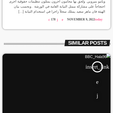
ويامو بنيروبي. ولحق بها محامون آخرون يمثلون تنظيمات حقوقية أخرى
احتجاجاً على مشاركة ممثل النيابة العامة في الورشة . وبحسب بيان
الهيئة فان ماهر سعيد يمتلك سجلاً زاخرا في استخدام النيابة […]
today
178
NOVEMBER 9, 2022
SIMILAR POSTS
insert_link