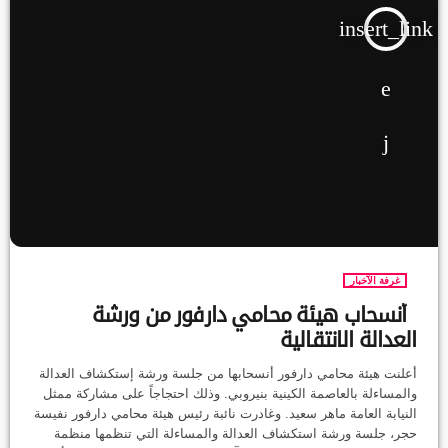
insert_link
غرفة الآخبار
أنسحاب هيئة محامي دارفور من ورشة
العدالة الانتقالية
أعلنت هيئة محامي دارفور أنسحابها من جلسة ورشة إستكشاف العدالة
والمساءلة بالعاصمة الكينية بنيروبي. وذلك احتجاجاً على مشاركة ممثل
النيابة العامة ماهر سعيد. وغادرت نائبة رئيس هيئة محامي دارفور نفيسة
حجر، جلسة ورشة استكشاف العدالة والمساءلة التي تنظمها منظمة