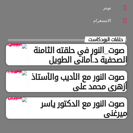
تويتر
الانستغرام
حلقات البودكاست
صوت_النور في حلقته الثامنة
الصحفية د.أماني الطويل
صوت النور مع الأديب والأستاذ
أزهري محمد علي
صوت النور مع الدكتور ياسر
ميرغني