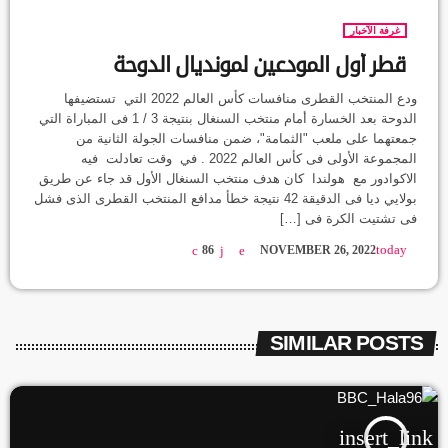
غرفة الآخبار
قطر أول المودعين لمونديال الدوحة
ودع المنتخب القطرى منافسات كأس العالم 2022 التي تستضيفها
الدوحة بعد الخسارة أمام منتخب السنغال بنتيجة 3 / 1 فى المباراة التي
جمعتهما على ملعب "الثمامة"، ضمن منافسات الجولة الثانية من
المجموعة الأولى فى كأس العالم 2022 . في وقت تعادلت فيه
الاكوادور مع هولندا كان هدف منتخب السنغال الأول قد جاء عن طريق
بولايي ديا فى الدقيقة 42 نتيجة خطأ مدافع المنتخب القطرى الذى فشل
فى تشتيت الكرة فى […]
today
86
NOVEMBER 26, 2022
SIMILAR POSTS
insert_link