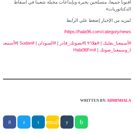
أفنونا جميعاً، متسلحين بخبرة وبإبداعات مخيلة شعبنا في اسقاط
الدكتاتوريات
»
لمزيد من الإخبار إضغط علي الرابط
https://hala96.com/category/news/
#أسمعنا_بقلبك
|
#هلا٩٦
|
#بصوتك_قادر
|
#السودان
|
#Sudan
|
#أسمعن
ا_وسمعنا_صوتك
|
#Hala96Fm
WRITTEN BY:
ADMINHALA
email