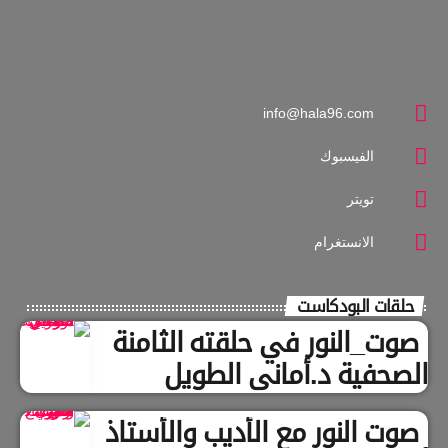
info@hala96.com
الفيسبوك
تويتر
الانستغرام
حلقات البودكاست
صوت_النور في حلقته الثامنة
الصحفية د.أماني الطويل
صوت النور مع الأديب والأستاذ