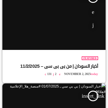
FEATURED
أخبار السودان | من بي بي سي – 11/2/2025
today
131
2
NOVEMBER 2, 2025
insert_link