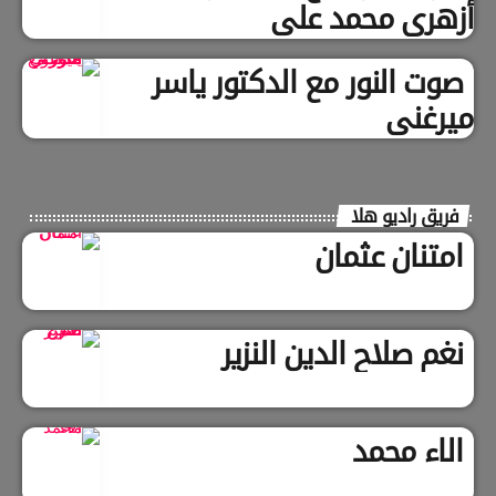
أزهري محمد علي
صوت النور مع الدكتور ياسر
ميرغني
فريق راديو هلا
امتنان عثمان
نغم صلاح الدين النزير
الاء محمد