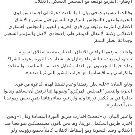
الإطاري المُزمع توقيعه مع المجلس العسكري الانقلابي.
وقالت التنسيقيات في بيان
انها
تلقت دعوةً إلى اجتماع من قوى
الحرية والتغيير (المجلس المركزي) للنقاش حول مشروع الاتفاق
الإطاري المُزمع توقيعه بين قوى الحرية والتغيير والمجلس العسكري
الانقلابي وكتلة الانتقال الديمقراطي (الاتحادي الأصل والمؤتمر الشعبي
وجماعة أنصار السنة)
واعلنت موقفها الرافض للاتفاق
باعتباره منصة انطلاق لتسوية
تستهدف بيع دماء الشهداء وتنازل عن شعارات
الثورة وعودة للشراكة
يفلت فيها المجرمون من العقاب مُقابل حفنة من المناصب والمقاعد
والكراسي يتم اقتسامها مع أحزاب البشير التي ثرنا ضدها».
وتابع البيان: «عليه نعلن رفضنا وعدم تلبيتنا لهذه الدعوة من قوى
الحرية والتغيير “المجلس المركزي” ونقولها إننا نرفض أن نساهم وندلوا
بدلونا في ما يُنكس ثورتنا ولم ولن نبيع دماء رفاقنا بثمنٍ بخس وموعدنا
حتماً قصاص».
واعتبر البيان أن
«
قحت
»
اختارت طريق الثورة المضادة وقال
: «
ونحن
اخترنا طريق استكمال ثورتنا، وها نحن باقون مستمسكين بمواقعنا ضد
الانقلاب وضد التسوية ومع إسقاط الانقلاب كاملاً بجميع رؤوسه ولو