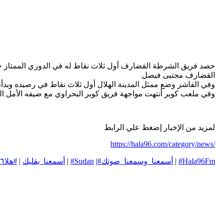
حصد فريق الشرطة القضارف أول ثلاث نقاط له في الدوري الممتاز حي
القضارف مجتبى فيصل
وفي الفاشر وضع ممثل المدينة الهلال أول ثلاث نقاط في رصيده وبدأت ا
وفي ملعب كوبر أنتهت مواجهة فريق كوبر البحراوي مع ضيفه الأمل ال
لمزيد من الإخبار إضغط علي الرابط
https://hala96.com/category/news/
#Hala96Fm
|
#أسمعنا_وسمعنا_صوتك
|
#Sudan
|
#أسمعنا_بقلبك
|
#هلا٩٦