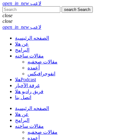
لاعب
open_in_new
search
Search
close
close
لاعب
open_in_new
الصفحه الرئيسية
عن هلا
البرامج
مقالات ساخنه
مقالات صحفيه
أعمده
انفوجرافيكس
هلاPodcast
غرفة الآخبار
فريق راديو هلا
اتصل بنا
الصفحه الرئيسية
عن هلا
البرامج
مقالات ساخنه
مقالات صحفيه
أعمده