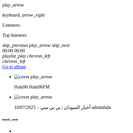
play_arrow
keyboard_arrow_right
Listeners:
Top listeners:
skip_previous
play_arrow
skip_next
00:00
00:00
playlist_play
chevron_left
chevron_left
Go to album
play_arrow
Hala96
Hala96FM
play_arrow
adminhala
أخبار السودان | بي بي سي – 10/07/2025
music_note