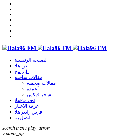
الصفحه الرئيسية
عن هلا
البرامج
مقالات ساخنه
مقالات صحفيه
أعمده
انفوجرافيكس
هلاPodcast
غرفة الآخبار
فريق راديو هلا
اتصل بنا
search
menu
play_arrow
volume_up