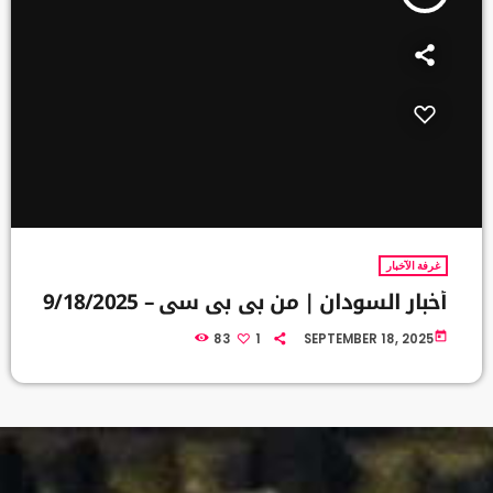
غرفة الآخبار
أخبار السودان | من بي بي سي – 9/18/2025
today
83
1
SEPTEMBER 18, 2025