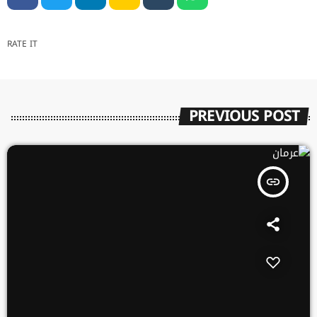
RATE IT
PREVIOUS POST
insert_link