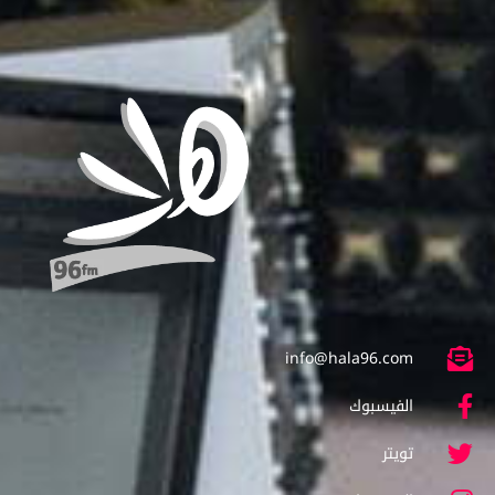
info@hala96.com
الفيسبوك
تويتر