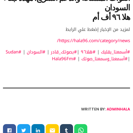
السودان
هلا ٩٦ أف أم
لمزيد من الإخبار إضغط علي الرابط
https://hala96.com/category/news/
#أسمعنا_بقلبك
|
#هلا٩٦
|
#بصوتك_قادر
|
#السودان
|
#Sudan
|
#أسمعنا_وسمعنا_صوتك
|
#Hala96Fm
WRITTEN BY:
ADMINHALA
email