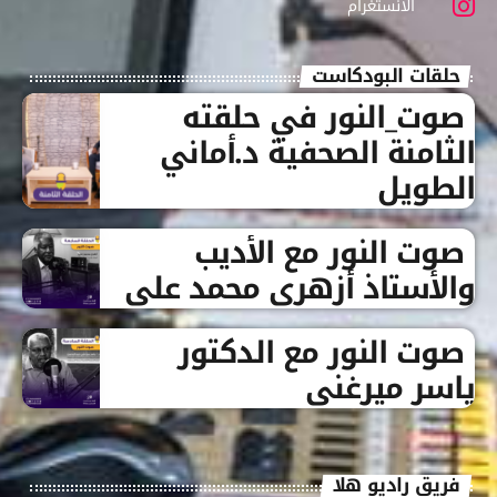
الانستغرام
حلقات البودكاست
صوت_النور في حلقته
الثامنة الصحفية د.أماني
الطويل
صوت النور مع الأديب
والأستاذ أزهري محمد علي
صوت النور مع الدكتور
ياسر ميرغني
فريق راديو هلا