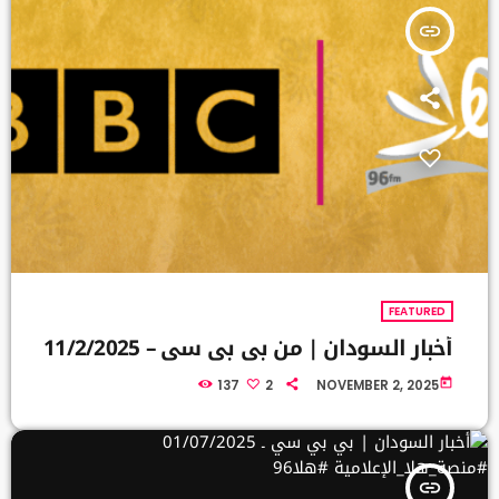
insert_link
FEATURED
أخبار السودان | من بي بي سي – 11/2/2025
today
137
2
NOVEMBER 2, 2025
insert_link