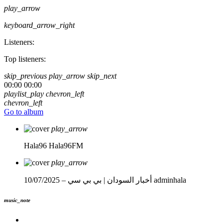
play_arrow
keyboard_arrow_right
Listeners:
Top listeners:
skip_previous
play_arrow
skip_next
00:00
00:00
playlist_play
chevron_left
chevron_left
Go to album
play_arrow
Hala96
Hala96FM
play_arrow
adminhala
أخبار السودان | بي بي سي – 10/07/2025
music_note