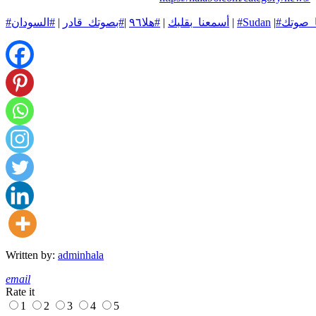
ا_صوتك
|
#Sudan
|
#أسمعنا_بقلبك
|
#هلا٩٦
|
#بصوتك_قادر
|
#السودان
Written by:
adminhala
email
Rate it
1
2
3
4
5