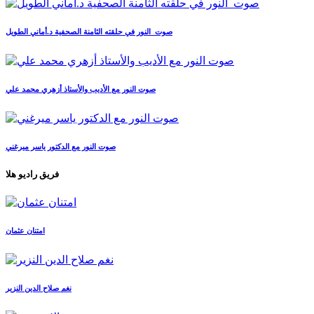
صوت_النور في حلقته الثامنة الصحفية د.أماني الطويل
صوت النور مع الأديب والأستاذ أزهري محمد علي
صوت النور مع الدكتور ياسر ميرغني
فريق راديو هلا
امتنان عثمان
نغم صلاح الدين النزير