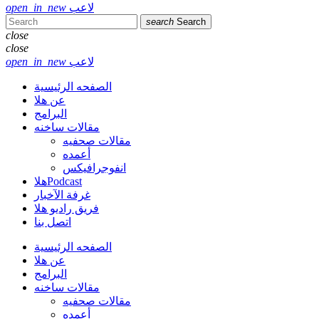
لاعب
open_in_new
search
Search
close
close
لاعب
open_in_new
الصفحه الرئيسية
عن هلا
البرامج
مقالات ساخنه
مقالات صحفيه
أعمده
انفوجرافيكس
هلاPodcast
غرفة الآخبار
فريق راديو هلا
اتصل بنا
الصفحه الرئيسية
عن هلا
البرامج
مقالات ساخنه
مقالات صحفيه
أعمده