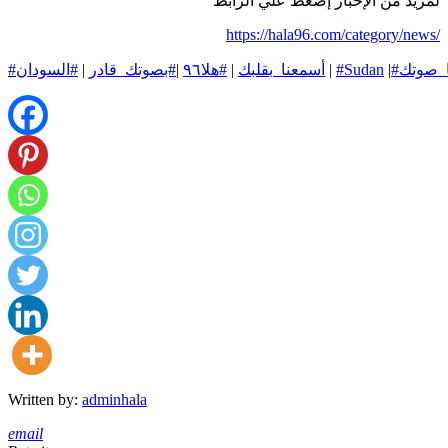
لمزيد من الإخبار إضغط علي الرابط
https://hala96.com/category/news/
ا_صوتك
|
#Sudan
|
#أسمعنا_بقلبك
|
#هلا٩٦
|
#بصوتك_قادر
|
#السودان
Written by:
adminhala
email