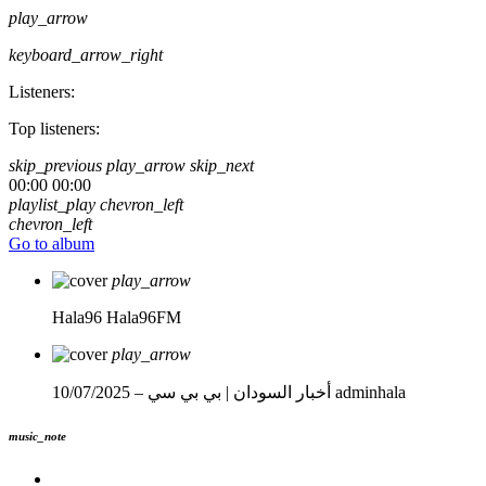
play_arrow
keyboard_arrow_right
Listeners:
Top listeners:
skip_previous
play_arrow
skip_next
00:00
00:00
playlist_play
chevron_left
chevron_left
Go to album
play_arrow
Hala96
Hala96FM
play_arrow
adminhala
أخبار السودان | بي بي سي – 10/07/2025
music_note