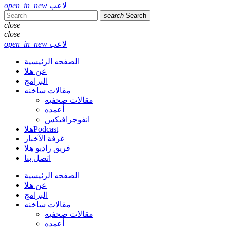
لاعب
open_in_new
search
Search
close
close
لاعب
open_in_new
الصفحه الرئيسية
عن هلا
البرامج
مقالات ساخنه
مقالات صحفيه
أعمده
انفوجرافيكس
هلاPodcast
غرفة الآخبار
فريق راديو هلا
اتصل بنا
الصفحه الرئيسية
عن هلا
البرامج
مقالات ساخنه
مقالات صحفيه
أعمده