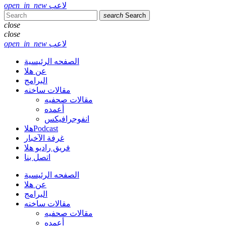
لاعب
open_in_new
search
Search
close
close
لاعب
open_in_new
الصفحه الرئيسية
عن هلا
البرامج
مقالات ساخنه
مقالات صحفيه
أعمده
انفوجرافيكس
هلاPodcast
غرفة الآخبار
فريق راديو هلا
اتصل بنا
الصفحه الرئيسية
عن هلا
البرامج
مقالات ساخنه
مقالات صحفيه
أعمده