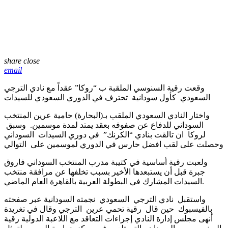
share
close
email
وقعت رقية السنوسي الملقبة ب “روكا” عقداً مع نادي الترجي
السعودي
كأول سودانية
تحترف في الدوري السعودي للسيدات
واختار النادي السعودي الملقب بـ(البحارة) حامية عرين المنتخب
السوداني للدفاع عن صفوفه بعقد يمتد لمدة موسمين.
وسبق
لروكا
ان تالقت بنادي “الكرنك”
في دوري السيدات
السوداني
وحصلت على لقب افضل حارس في الدوري لموسمين على
التوالي
ولعبت رقية أساسية في كتيبة مدرب المنتخب السوداني فاروق
جبرة قبل أن يستبعدها الأخير بسبب تخلفها عن مرافقة منتخب
السيدات المشارك في البطولة العربية بالقاهرة العام الماضي.
واستقبل
نادي الترجي
السعودي
نجمته السودانية عبر صفحته
بالفيسبوك
حين قال
رقية تحمي عرين
الترجي وقال في تغريدة
أنهى مجلس إدارة النادي إجراءات التعاقد مع اللاعبة الدولية رقية