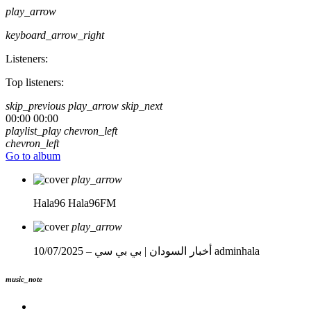
play_arrow
keyboard_arrow_right
Listeners:
Top listeners:
skip_previous
play_arrow
skip_next
00:00
00:00
playlist_play
chevron_left
chevron_left
Go to album
play_arrow
Hala96
Hala96FM
play_arrow
adminhala
أخبار السودان | بي بي سي – 10/07/2025
music_note