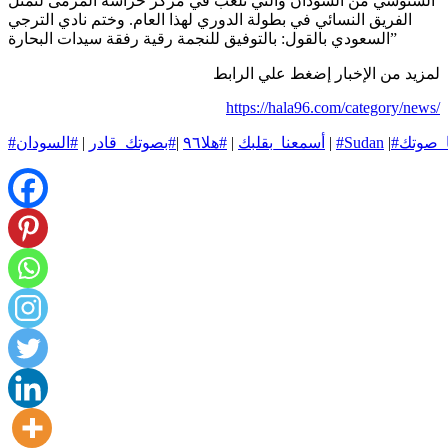
السنوسي من السودان والتي تلعب في مركز حراسة المرمى لتمثل
الفريق النسائي في بطولة الدوري لهذا العام
.
وختم نادي الترجي
”
السعودي بالقول
:
بالتوفيق للنجمة رقية رفقة سيدات البحارة
لمزيد من الإخبار إضغط علي الرابط
https://hala96.com/category/news/
ا_صوتك
|
#Sudan
|
#أسمعنا_بقلبك
|
#هلا٩٦
|
#بصوتك_قادر
|
#السودان