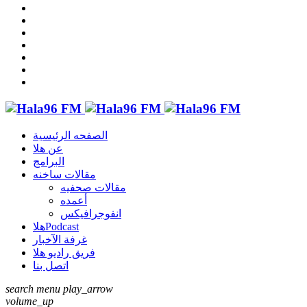
الصفحه الرئيسية
عن هلا
البرامج
مقالات ساخنه
مقالات صحفيه
أعمده
انفوجرافيكس
هلاPodcast
غرفة الآخبار
فريق راديو هلا
اتصل بنا
search
menu
play_arrow
volume_up