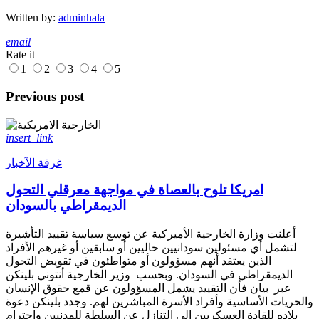
Written by:
adminhala
email
Rate it
1
2
3
4
5
Previous post
insert_link
غرفة الآخبار
امريكا تلوح بالعصاة في مواجهة معرقلي التحول
الديمقراطي بالسودان
أعلنت وزارة الخارجية الأميركية عن توسع سياسة تقييد التأشيرة
لتشمل أي مسئولين سودانيين حاليين أو سابقين أو غيرهم الأفراد
الذين يعتقد أنهم مسؤولون أو متواطئون في تقويض التحول
الديمقراطي في السودان. وبحسب وزير الخارجية أنتوني بلينكن
عبر بيان فأن التقييد يشمل المسؤولون عن قمع حقوق الإنسان
والحريات الأساسية وأفراد الأسرة المباشرين لهم. وجدد بلينكن دعوة
بلاده للقادة العسكريين إلى التنازل عن السلطة للمدنيين واحترام