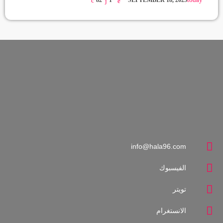
today
82
1
SEPTEMBER 18, 2025
info@hala96.com
الفيسبوك
تويتر
الانستغرام