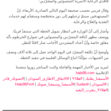
فاقدي الرعاية الأسرية”المتسولين والمشرّدين”
وقال فريني بحسب صحيفة اليوم التالي الصادرة، الأربعاء، إنّ
المستهدفين سيتمّ ترحيلهم إلى دور متخصّصة وستقدّم لهم خدمات
التغذية والعلاج والرعاية.
وأشار إلى أنّ الوزارة في انتظار تمويل الخطة التي ستنفذّ قريبًا،
ووصف مظهر كثافة المشرّدين والمتسولين في شوارع الخرطوم بأنّه
مقلق خاصة وأنّ أعداد المشردين الأجانب صار لافتًا للنظر.
وأوضح أنّ تكلفة المشرّد في اليوم الواحد تصل إلى ثلاثة آلاف ونصف
من الجنيهات، مؤكّدًا اتباع الوسائل العلمية في تنفيذ الخطة.
لمزيد من الأخبار المهمة والعاجلة والبث المباشر زوروا منصتنا
الإعلامية
hala96.com
#أسمعنا_بقلبك
|
#هلا٩٦
|
#الاتفاق_الاطاري_السودان
| |
#بصوتك_قادر
|
#السودان
|
#Sudan
|
#أسمعنا_وسمعنا_صوتك
|
#Hala96Fm
|
#هلا٩٦_بتقرب_البعيد