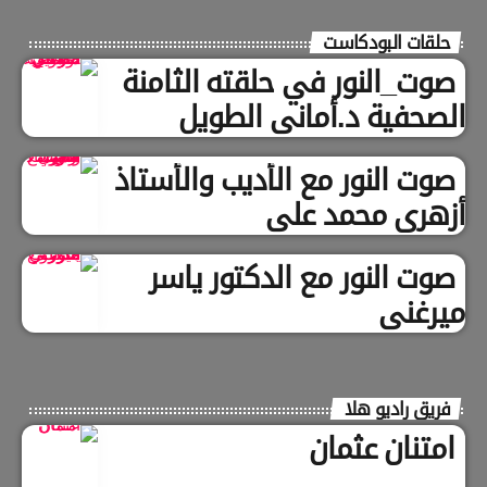
حلقات البودكاست
صوت_النور في حلقته الثامنة
الصحفية د.أماني الطويل
صوت النور مع الأديب والأستاذ
أزهري محمد علي
صوت النور مع الدكتور ياسر
ميرغني
فريق راديو هلا
امتنان عثمان