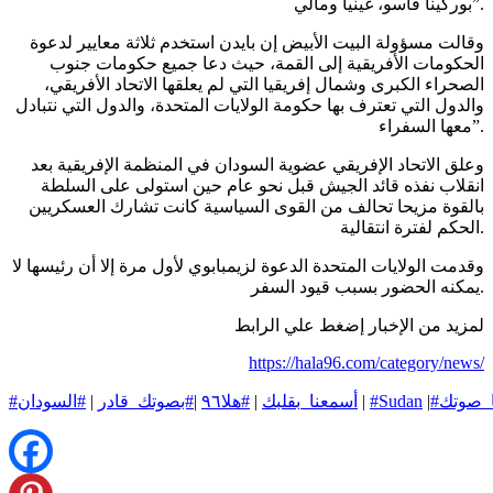
بوركينا فاسو، غينيا ومالي”.
وقالت مسؤولة البيت الأبيض إن بايدن استخدم ثلاثة معايير لدعوة
الحكومات الأفريقية إلى القمة، حيث دعا جميع حكومات جنوب
الصحراء الكبرى وشمال إفريقيا التي لم يعلقها الاتحاد الأفريقي،
والدول التي تعترف بها حكومة الولايات المتحدة، والدول التي نتبادل
معها السفراء”.
وعلق الاتحاد الإفريقي عضوية السودان في المنظمة الإفريقية بعد
انقلاب نفذه قائد الجيش قبل نحو عام حين استولى على السلطة
بالقوة مزيحا تحالف من القوى السياسية كانت تشارك العسكريين
الحكم لفترة انتقالية.
وقدمت الولايات المتحدة الدعوة لزيمبابوي لأول مرة إلا أن رئيسها لا
.
يمكنه الحضور بسبب قيود السفر
لمزيد من الإخبار إضغط علي الرابط
https://hala96.com/category/news/
ا_صوتك
|
#Sudan
|
#أسمعنا_بقلبك
|
#هلا٩٦
|
#بصوتك_قادر
|
#السودان