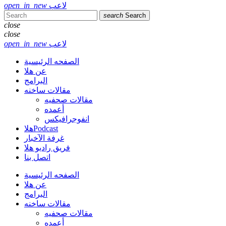
لاعب
open_in_new
search
Search
close
close
لاعب
open_in_new
الصفحه الرئيسية
عن هلا
البرامج
مقالات ساخنه
مقالات صحفيه
أعمده
انفوجرافيكس
هلاPodcast
غرفة الآخبار
فريق راديو هلا
اتصل بنا
الصفحه الرئيسية
عن هلا
البرامج
مقالات ساخنه
مقالات صحفيه
أعمده