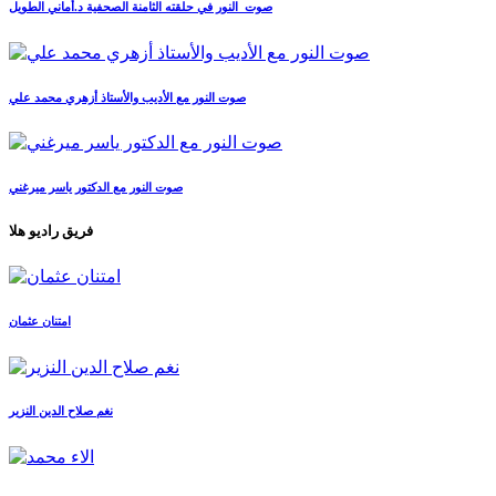
صوت_النور في حلقته الثامنة الصحفية د.أماني الطويل
صوت النور مع الأديب والأستاذ أزهري محمد علي
صوت النور مع الدكتور ياسر ميرغني
فريق راديو هلا
امتنان عثمان
نغم صلاح الدين النزير