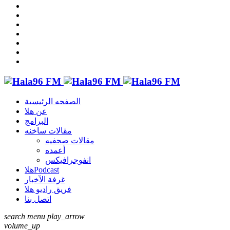
الصفحه الرئيسية
عن هلا
البرامج
مقالات ساخنه
مقالات صحفيه
أعمده
انفوجرافيكس
هلاPodcast
غرفة الآخبار
فريق راديو هلا
اتصل بنا
search
menu
play_arrow
volume_up