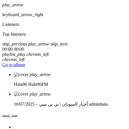
play_arrow
keyboard_arrow_right
Listeners:
Top listeners:
skip_previous
play_arrow
skip_next
00:00
00:00
playlist_play
chevron_left
chevron_left
Go to album
play_arrow
Hala96
Hala96FM
play_arrow
adminhala
أخبار السودان | بي بي سي – 10/07/2025
music_note