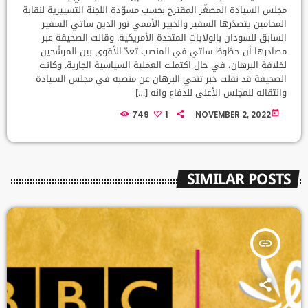
مجلس السيادة المصغّر المقترح بحسب مسوّدة اللجنة التسييرية لنقابة
المحامين يتصدّرها السفير والخبير الأممي نور الدين ساتي السفير
السابق للسودان بالولايات المتحدة الأمريكية. وقالت الصحيفة عبر
مصادرها أن حظوظ ساتي في المنصب تعدّ الأقوى بين المرشّحين
لخلافة البرهان، في حال اكتملت العملية السياسية الجارية. وكانت
الصحيفة قد نقلت خبر تنحي البرهان عن منصبه في مجلس السيادة
وانتقاله للمجلس الأعلى للدفاع وانه […]
today
749
1
NOVEMBER 2, 2022
SIMILAR POSTS
insert_link