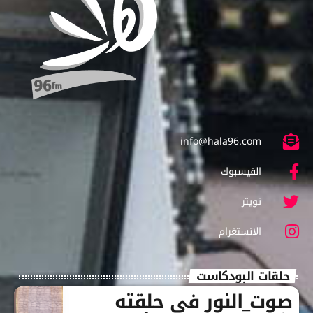
info@hala96.com
الفيسبوك
تويتر
الانستغرام
حلقات البودكاست
صوت_النور في حلقته