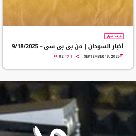
غرفة الآخبار
أخبار السودان | من بي بي سي – 9/18/2025
today
82
1
SEPTEMBER 18, 2025