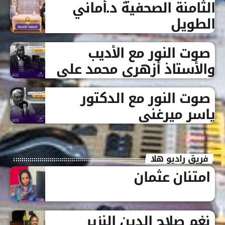
الثامنة الصحفية د.أماني
الطويل
صوت النور مع الأديب
والأستاذ أزهري محمد علي
صوت النور مع الدكتور
ياسر ميرغني
فريق راديو هلا
امتنان عثمان
نغم صلاح الدين النزير