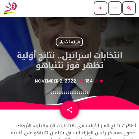
play_arrow
menu
search
غرفة الآخبار
انتخابات إسرائيل.. نتائج أوّلية
تظهر فوز نتنياهو
NOVEMBER 2, 2022
184
today
share
email
أظهرت نتائج الفرز الأولية في الانتخابات الإسرائيلية، الأربعاء،
حصول معسكر رئيس الوزراء السابق بنيامين نتنياهو على أغلبية