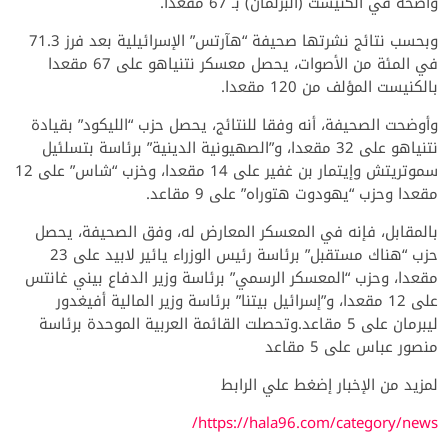
واضحة في الكنيست (البرلمان) بـ 67 مقعدا.
وبحسب نتائج نشرتها صحيفة “هآرتس” الإسرائيلية بعد فرز 71.3
في المئة من الأصوات، يحصل معسكر نتنياهو على 67 مقعدا
بالكنيست المؤلف من 120 مقعدا.
وأوضحت الصحيفة، أنه وفقا للنتائج، يحصل حزب “الليكود” بقيادة
نتنياهو على 32 مقعدا، و”الصهيونية الدينية” برئاسة بتسلئيل
سموتريتش وإيتمار بن غفير على 14 مقعدا، وخزب “شاس” على 12
مقعدا وحزب “يهودوت هتوراه” على 9 مقاعد.
بالمقابل، فإنه في المعسكر المعارض له، وفق الصحيفة، يحصل
حزب “هناك مستقبل” برئاسة رئيس الوزراء يائير لابيد على 23
مقعدا، وحزب “المعسكر الرسمي” برئاسة وزير الدفاع بيني غانتس
على 12 مقعدا، و”إسرائيل بيتنا” برئاسة وزير المالية أفيغدور
ليبرمان على 5 مقاعد.وتحصلت القائمة العربية الموحدة برئاسة
منصور عباس على 5 مقاعد
لمزيد من الإخبار إضغط علي الرابط
https://hala96.com/category/news/