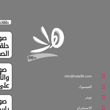
حلقات 
صو
حلقت
الصح
الط
صوت
وال
info@hala96.com
علي
الفيسبوك
تويتر
صوت
ياس
الانستغرام