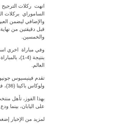
انهت
ركلات الترجيح ال
الساموراي
والإضافي ليضمن العبور
قبل دقيقتين من نهاية
والخمسين.
وفي مباراة
اخري است
العالم.
ولوكاس باكيتا (36)، فيما أحرز بيك سونج هو هدف كوريا الوحيد بالدقيقة (76).
بهذا الفوز، تأهل منتخ
على اليابان، بينما ود
لمزيد من الإخبار إضغ