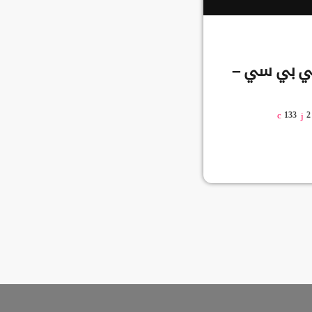
 بي بي سي –
133
2