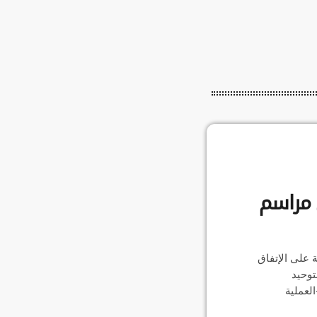
ي مراسم
 على الإتفاق
توحيد
لعملية
شفافية