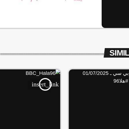
والتشارك -الاتفاق على مرجعية دستورية تقنن لفتر
تنتهي بإجراء انتخابات لمزيد من الإخبار إضغط ع
https://hala96.com/category/news/
سمعنا_وسمعنا_صوتك | #Hala96Fm
SIMI
insert_link