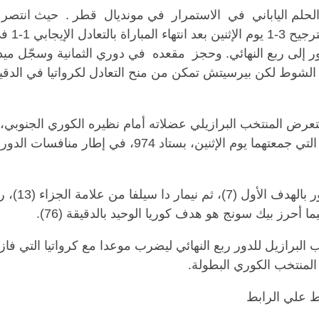
حلم الياباني
في
الاستمرار
في مونديال
قطر .
حيث انتصر 
بركلات التر
 إلى ربع النهائي. وحجز
مقعده
في دوري الثمانية وسجّل ميدا
 الشوط لكن بيرسيتش تمكن من منح التعادل لكرواتيا في الدقي
عرض المنتخب البرازيلي عضلاته أمام نظيره الكوري الجنوبي،
بنتيجة (4-1)، بالمباراة التي جمعتهما يوم الإثنين، بستاد 
ب البرازيل للدور ربع النهائي ليضرب موعدا مع كرواتيا التي فا
ع المنتخب الكوري البطولة
.
ط علي الرابط