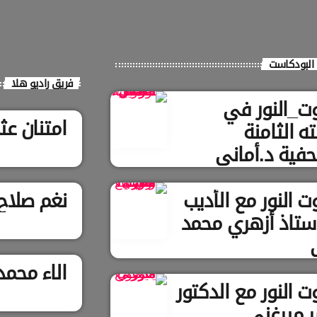
البودكاست
فريق راديو هلا
ت_النور في
امتنان عث
ه الثامنة
فية د.أماني
ويل
 النور مع الأديب
نغم صلاح ا
أستاذ أزهري محمد
الاء محمد
 النور مع الدكتور
ر ميرغني