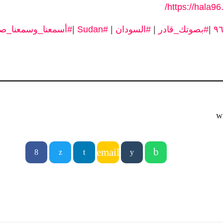
https://hala9
|
#بصوتك_قادر
|
#السودان
|
#Sudan
|
#أسمعنا_وسمعنا_ص
W
email