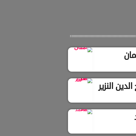
مان
لدين النزير