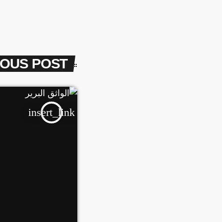
IOUS POST
insert_link