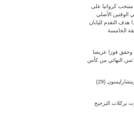
منتخب كرواتيا على
جيح 3-1 يوم الإثنين بعد انتهاء المباراة بالتعادل الإيجابي 1-1 في الوقتين الأصلي
 هدف التقدم لليابان
قة الخامسة
 وحقق فوزا عريضا
974، في إطار منافسات الدور ثمن النهائي من كأس
تقدم فينيسيوس جونيور بالهدف الأول (7)، ثم نيمار دا سيلفا من علامة الجزاء (13)، ريتشارليسون (29)
زت بركلات الترجيح