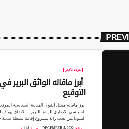
PREV
غرفة الآخبار
أبرز ماقاله الواثق البرير ف
التوقيع
أبرز ماقاله ممثل القوى المدنية السياسية الموقعة
السياسي الإطاري الواثق البرير: -الاتفاق يهدف ل
السودانيين تحت راية مشروع إقامة سلطة مدنية -ا
السياسية انطلقت من إرادة وطنية وقامت على ال
143
DECEMBER 5, 2022
today