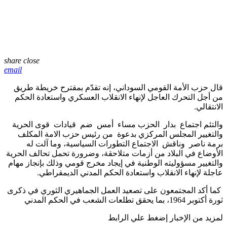
share
close
email
قال حزب الأمة القومي السوداني، إنه تقدّم بمقترح خريطة طريق
من أجل التحرك العاجل لإنهاء الانقلاب العسكري واستعادة الحكم
الانتقالي
.
والتئم اجتماع
بدار
الحزب مساء
أمس
ضم
قيادات
قوى الحرية
والتغيير المجلس المركزي بدعوة
من رئيس حزب الامة المكلف
برمة ناصر
وناقش
الاجتماع التطورات السياسية، وما آلت له
الأوضاع في البلاد من أزمات متلاحقة، وضرورة تحمل تحالف الحرية
والتغيير مسؤوليته الوطنية في إيجاد مخرج قومي وذلك بإنجاز مهام
عاجلة لإنهاء الانقلاب واستعادة الحكم المدني الديمقراطي
.
كما أكد المجتمعون على تصعيد العمل الجماهيري الثوري في ذكرى
ثورة أكتوبر
1964
، بما يحقق تطلعات الشعب في الحكم المدني
لمزيد من الإخبار إضغط علي الرابط