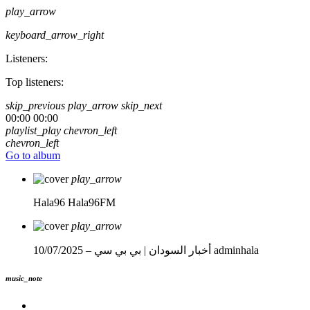
play_arrow
keyboard_arrow_right
Listeners:
Top listeners:
skip_previous
play_arrow
skip_next
00:00
00:00
playlist_play
chevron_left
chevron_left
Go to album
play_arrow
Hala96
Hala96FM
play_arrow
adminhala
أخبار السودان | بي بي سي – 10/07/2025
music_note