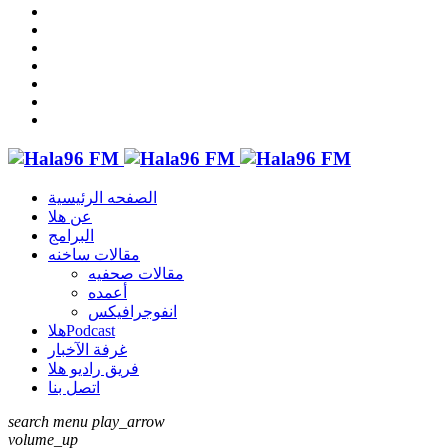
الصفحه الرئيسية
عن هلا
البرامج
مقالات ساخنه
مقالات صحفيه
أعمده
انفوجرافيكس
هلاPodcast
غرفة الآخبار
فريق راديو هلا
اتصل بنا
search
menu
play_arrow
volume_up