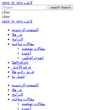
لاعب
open_in_new
search
Search
close
close
لاعب
open_in_new
الصفحه الرئيسية
عن هلا
البرامج
مقالات ساخنه
مقالات صحفيه
أعمده
انفوجرافيكس
هلاPodcast
غرفة الآخبار
فريق راديو هلا
اتصل بنا
الصفحه الرئيسية
عن هلا
البرامج
مقالات ساخنه
مقالات صحفيه
أعمده