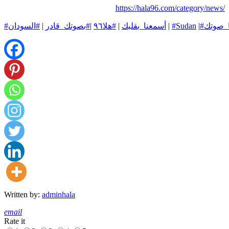
https://hala96.com/category/news/
ا_صوتك
|
#Sudan
|
#أسمعنا_بقلبك
|
#هلا٩٦
|
#بصوتك_قادر
|
#السودان
Written by:
adminhala
email
Rate it