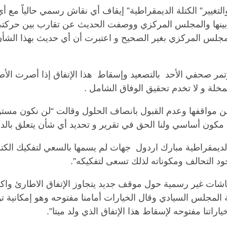
التغيير” الكتلة الديمقراطية” إيقاف أي نقاش رسمي حالياً مع 
بينها والمجلس المركزي ووصفت الحديث عن تقارب بين حركتي
مجلس المركزي بغير الصحيح و اعتبرت أن أي حديث بهذا الشأن
مر صحفي الأحد
بالتصعيد وإسقاط
هذا الإتفاق إذا أصرت ال
المخلة و لا تخدم تحقيق الوفاق الشامل .
ن مواقفها وعدم القبول بانصاف الحلول وقالت “لن نكون مست
مكون أساسي ولنا الحق في تقرير و تحديد أي شأن يتعلق بالدول
 الديمقراطية مبارك اردول
جهات لم يسمها بالسعي لتفكيك الكتل
 التحالف ومكوناته لذلك تسعى لتفكيكه”.
ات غير رسمية حول موقف جديد يتجاوز الإتفاق الاطارئ واكد
المجلس السيادي وقال الخيارات أمامنا مفتوحه وهو إمكانية توق
ياراتنا مفتوحه لإسقاط هذا الإتفاق الذي ولد ميتا
”.