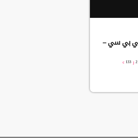
 بي بي سي –
133
2