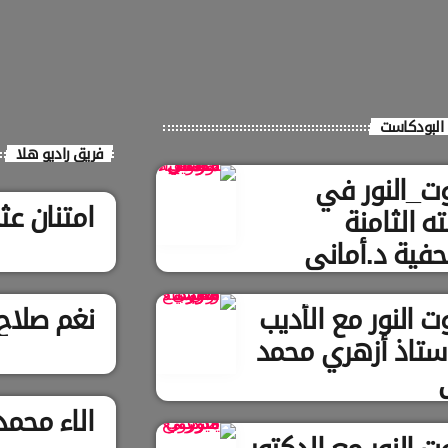
البودكاست
فريق راديو هلا
ت_النور في
امتنان عث
ه الثامنة
فية د.أماني
ويل
 النور مع الأديب
نغم صلاح ا
أستاذ أزهري محمد
الاء محمد