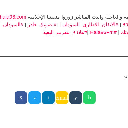
ة والعاجلة والبث المباشر زوروا منصتنا الإعلامية
hala96.com
|
#الاتفاق_الاطاري_السودان
| |
#بصوتك_قادر
|
#السودان
|
تك
|
#Hala96Fm
|
#هلا٩٦_بتقرب_البعيد
W
email