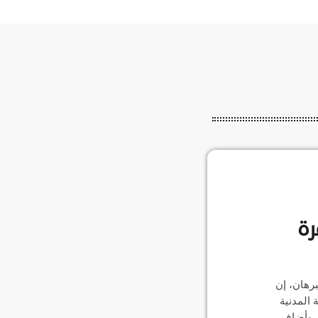
رة
برهان، إن
المدنية
. وأضاف