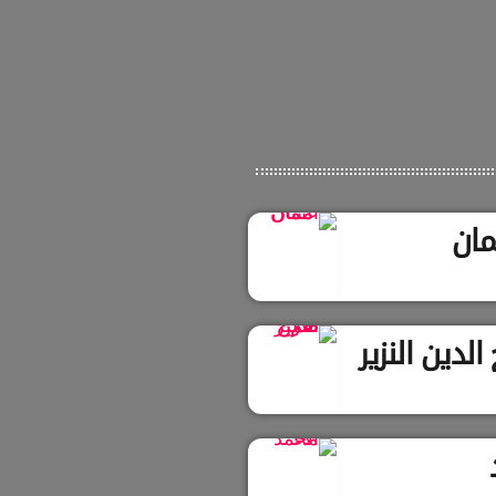
مان
لدين النزير