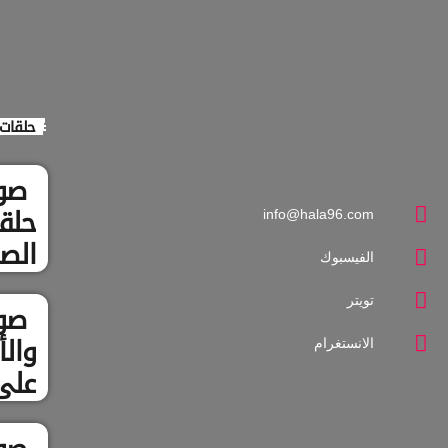
حلقات 
صو
info@hala96.com
حلقت
الصح
الفيسبوك
الط
تويتر
صوت
الانستغرام
وال
علي