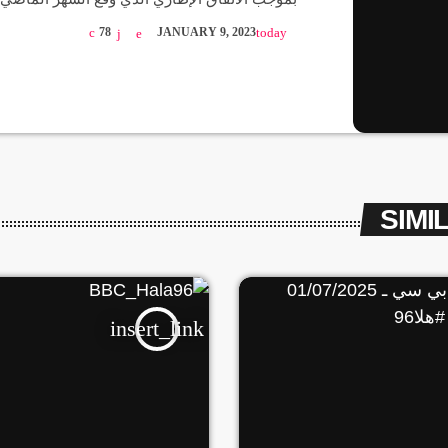
البرهان: “المؤسسة العسكرية لن تلعب أي دور في
78
JANUARY 9, 2023
today
الديمقراطي، وهدفنا تحقيق تحول ديمقراطي حق
السودان من دون تدخل من المؤسسة العسكرية”. وت
“المؤسسة العسكرية ملتزمة بالعمل مع شركائها
وأطر عمل الجيش، ونشكر شركائنا الإقليميين وال
الداعمين للعملية السياسة في بلادنا”. واستطرد [
SIMI
insert_link