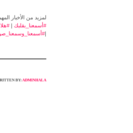
لمزيد من الأخبار المهم
#أسمعنا_بقلبك
|
#هلا٩٦
|
#أسمعنا_وسمعنا_صو
RITTEN BY:
ADMINHALA