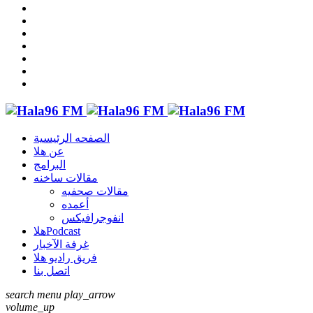
الصفحه الرئيسية
عن هلا
البرامج
مقالات ساخنه
مقالات صحفيه
أعمده
انفوجرافيكس
هلاPodcast
غرفة الآخبار
فريق راديو هلا
اتصل بنا
search
menu
play_arrow
volume_up