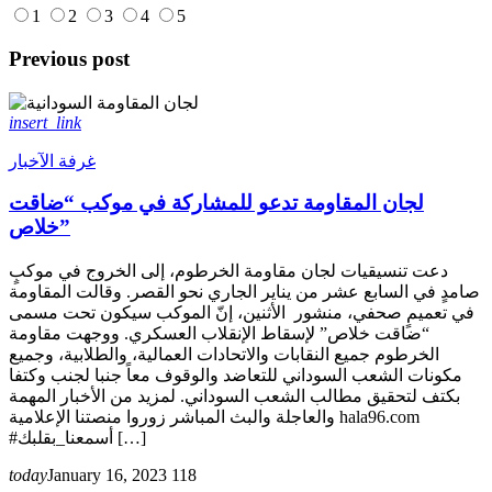
1
2
3
4
5
Previous post
insert_link
غرفة الآخبار
لجان المقاومة تدعو للمشاركة في موكب “ضاقت
خلاص”
دعت تنسيقيات لجان مقاومة الخرطوم، إلى الخروج في موكبٍ
صامدٍ في السابع عشر من يناير الجاري نحو القصر. وقالت المقاومة
في تعميمٍ صحفي، منشور الأثنين، إنّ الموكب سيكون تحت مسمى
“ضاقت خلاص” لإسقاط الإنقلاب العسكري. ووجهت مقاومة
الخرطوم جميع النقابات والاتحادات العمالية، والطلابية، وجميع
مكونات الشعب السوداني للتعاضد والوقوف معاً جنبا لجنب وكتفا
بكتف لتحقيق مطالب الشعب السوداني. لمزيد من الأخبار المهمة
والعاجلة والبث المباشر زوروا منصتنا الإعلامية hala96.com
#أسمعنا_بقلبك […]
today
January 16, 2023
118