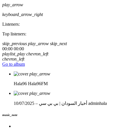
play_arrow
keyboard_arrow_right
Listeners:
Top listeners:
skip_previous
play_arrow
skip_next
00:00
00:00
playlist_play
chevron_left
chevron_left
Go to album
play_arrow
Hala96
Hala96FM
play_arrow
adminhala
أخبار السودان | بي بي سي – 10/07/2025
music_note