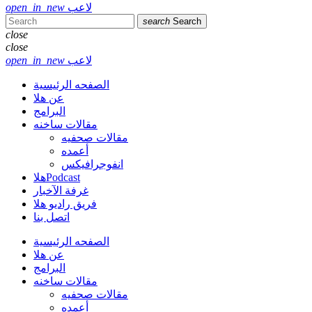
لاعب
open_in_new
search
Search
close
close
لاعب
open_in_new
الصفحه الرئيسية
عن هلا
البرامج
مقالات ساخنه
مقالات صحفيه
أعمده
انفوجرافيكس
هلاPodcast
غرفة الآخبار
فريق راديو هلا
اتصل بنا
الصفحه الرئيسية
عن هلا
البرامج
مقالات ساخنه
مقالات صحفيه
أعمده