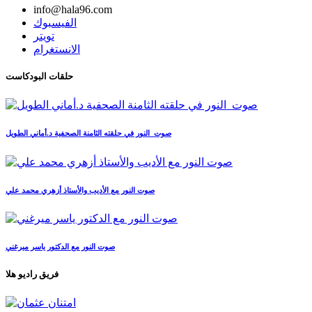
info@hala96.com
الفيسبوك
تويتر
الانستغرام
حلقات البودكاست
صوت_النور في حلقته الثامنة الصحفية د.أماني الطويل
صوت النور مع الأديب والأستاذ أزهري محمد علي
صوت النور مع الدكتور ياسر ميرغني
فريق راديو هلا