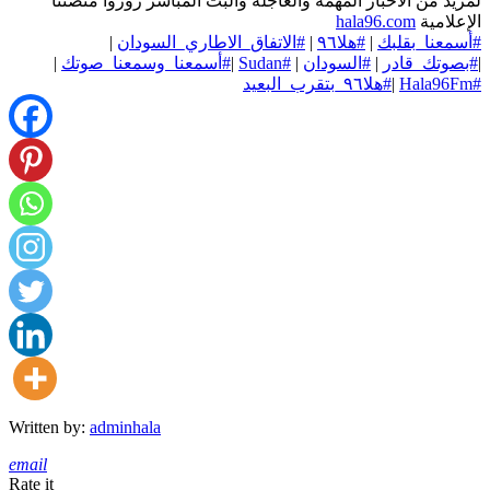
لمزيد من الأخبار المهمة والعاجلة والبث المباشر زوروا منصتنا
الإعلامية
hala96.com
#أسمعنا_بقلبك
|
#هلا٩٦
|
#الاتفاق_الاطاري_السودان
|
|
#بصوتك_قادر
|
#السودان
|
#Sudan
|
#أسمعنا_وسمعنا_صوتك
|
#Hala96Fm
|
#هلا٩٦_بتقرب_البعيد
Written by:
adminhala
email
Rate it