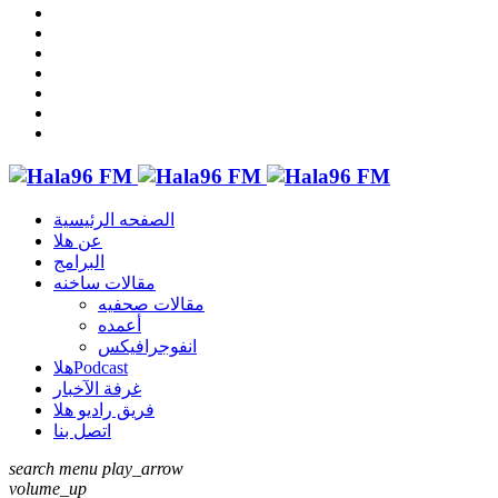
الصفحه الرئيسية
عن هلا
البرامج
مقالات ساخنه
مقالات صحفيه
أعمده
انفوجرافيكس
هلاPodcast
غرفة الآخبار
فريق راديو هلا
اتصل بنا
search
menu
play_arrow
volume_up