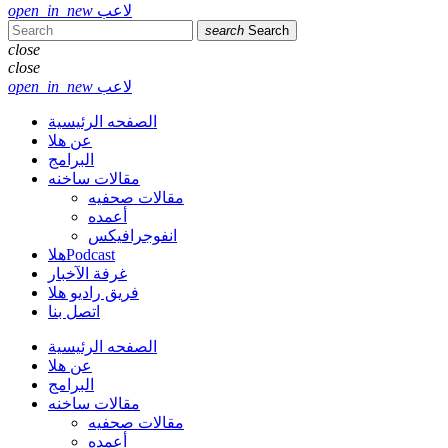
لاعب
open_in_new
search
Search
close
close
لاعب
open_in_new
الصفحه الرئيسية
عن هلا
البرامج
مقالات ساخنه
مقالات صحفيه
أعمده
انفوجرافيكس
هلاPodcast
غرفة الآخبار
فريق راديو هلا
اتصل بنا
الصفحه الرئيسية
عن هلا
البرامج
مقالات ساخنه
مقالات صحفيه
أعمده