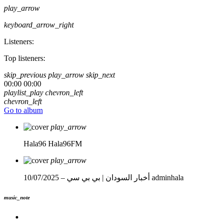
play_arrow
keyboard_arrow_right
Listeners:
Top listeners:
skip_previous
play_arrow
skip_next
00:00
00:00
playlist_play
chevron_left
chevron_left
Go to album
play_arrow
Hala96
Hala96FM
play_arrow
adminhala
أخبار السودان | بي بي سي – 10/07/2025
music_note