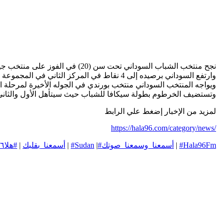
نجح منتخب الشباب السوداني تحت سن (20) في الفوز على منتخب جيبوتي بهدف اللاعب زاهر توتو في مباراة مساء اليوم في بطولة سيكافا المؤهله إلى نهائيات أفريقيا للشباب. المقامة بمصر
وارتفع السوداني برصيده إلى 4 نقاط في المركز الثاني في المجموعة التي تضم بجانبه كل من جنوب السودان جيبوتي وبورندي وتعادل في المباراة الأولى مع منتخب جنوب السودان
ويواجه المنتخب السوداني منتخب بورندي في الجوله الأخيرة لمرحلة 
وتستضيف الخرطوم بطولة سيكافا للشباب حيث سيتأهل الأول والثاني ل
لمزيد من الإخبار إضغط علي الرابط
https://hala96.com/category/news/
#Hala96Fm
|
#أسمعنا_وسمعنا_صوتك
|
#Sudan
|
#أسمعنا_بقلبك
|
#هلا٩٦