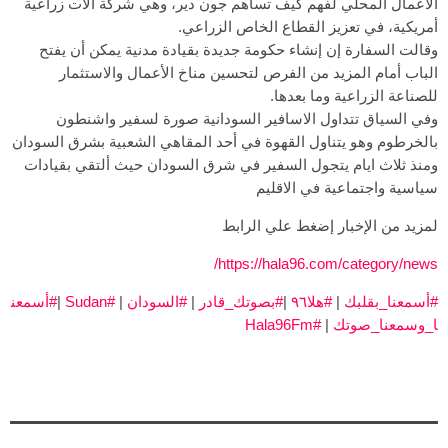
الأعمال المحلي لفهم كيف تساهم جون دير، وهي شركة آلات زراعية
أمريكية، في تعزيز القطاع الخاص الزراعي.
وقالت السفارة إن إنشاء حكومة جديدة بقيادة مدنية يمكن أن يفتح
الباب أمام المزيد من الفرص لتحسين مناخ الأعمال والاستثمار
للصناعة الزراعية وما بعدها.
وفي السياق تتداول الاسافير السودانية صورة لسفير واشنطون
بالخرطوم وهو يتناول القهوة في أحد المقاهي الشعبية بشرق السودان
ومنذ ثلاث ايام يتجول السفير في شرق السودان حيث ألتقي بقيادات
سياسية واجتماعية في الاقليم
لمزيد من الإخبار إضغط علي الرابط
https://hala96.com/category/news/
#أسمعنا_بقلبك
|
#هلا٩٦
|
#بصوتك_قادر
|
#السودان
|
#Sudan
|
#أسمعن
ا_وسمعنا_صوتك
|
#Hala96Fm