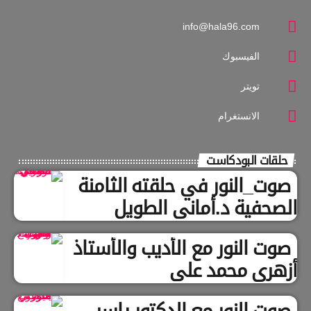
info@hala96.com
الفيسبوك
تويتر
الانستغرام
حلقات البودكاست
صوت_النور في حلقته الثامنة
الصحفية د.أماني الطويل
صوت النور مع الأديب والأستاذ
أزهري محمد علي
صوت النور مع الدكتور ياسر