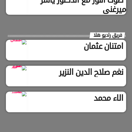
ميرغني
فريق راديو هلا
امتنان عثمان
نغم صلاح الدين النزير
الاء محمد