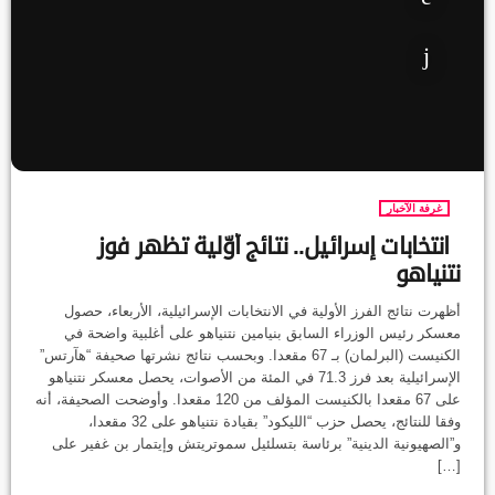
غرفة الآخبار
انتخابات إسرائيل.. نتائج أوّلية تظهر فوز
نتنياهو
أظهرت نتائج الفرز الأولية في الانتخابات الإسرائيلية، الأربعاء، حصول
معسكر رئيس الوزراء السابق بنيامين نتنياهو على أغلبية واضحة في
الكنيست (البرلمان) بـ 67 مقعدا. وبحسب نتائج نشرتها صحيفة “هآرتس”
الإسرائيلية بعد فرز 71.3 في المئة من الأصوات، يحصل معسكر نتنياهو
على 67 مقعدا بالكنيست المؤلف من 120 مقعدا. وأوضحت الصحيفة، أنه
وفقا للنتائج، يحصل حزب “الليكود” بقيادة نتنياهو على 32 مقعدا،
و”الصهيونية الدينية” برئاسة بتسلئيل سموتريتش وإيتمار بن غفير على
[…]