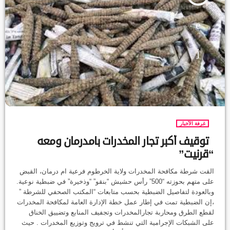
غرفة الآخبار
توقيف أكبر تجار المخدرات بامدرمان ومعه
“قرنيت”
القت شرطة مكافحة المخدرات ولاية الخرطوم فرعية ام درمان، القبض
على متهم بحوزته “500” رأس حشيش “بنقو” “وذخيرة” في ضبطية نوعية.
وبالعودة لتفاصيل الضبطية بحسب متابعات “المكتب الصحفي للشرطة ”
،إن الضبطية تمت في إطار عمل خطة الإدارة العامة لمكافحة المخدرات
لقطع الطرق ومحاربة تجارالمخدرات وتجفيف المنابع وتضييق الخناق
على الشبكات الإجرامية التي تنشط في ترويج وتوزيع المخدرات . حيث