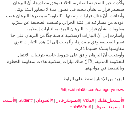
وأكّدت خبر للصحيفة الصادرة، الثلاثاء، وفق مصادرها، أنّ البرهان
سيصدر قرارات بشأن تنحيه في غضون مدة لا تتجاوز الـ15 يومًا.
وأضافت بأنّ هناك قرارات وصفتها بـ”الداوية” سيصدرها البرهان عقب
عودته من مشاركته في قمّة الجزائر. وكشفت الصحيفة عن تسرّب
معلومات بشأن قرارات البرهان المرتقبة لتيارات إسلامية.
وأشارت إلى أنّ التيارات الإسلامية غاضبة جدًّا من البرهان على حدّ
تعبير الصحيفة وفق مصدرها، وألمحت إلى أنّ هذه التيارات تنوي
مقاومتها بشدّة حسبما ذكرت.
وأوضحت أنّ البرهان وافق على شروط خاصة بترتيبات الانتقال
للحكومة المدنية، إلاّ أنّ هناك تيارات إسلامية هدّدت بمقاومة الخطوة
وبالتصعيد في مواجهتها.
لمزيد من الإخبار إضغط علي الرابط
https://hala96.com/category/news/
#أسمعنا_بقلبك
|
#هلا٩٦
|
#بصوتك_قادر
|
#السودان
|
#Sudan
|
#أسمعن
ا_وسمعنا_صوتك
|
#Hala96Fm