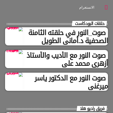
الانستغرام
حلقات البودكاست
صوت_النور في حلقته الثامنة
الصحفية د.أماني الطويل
صوت النور مع الأديب والأستاذ
أزهري محمد علي
صوت النور مع الدكتور ياسر
ميرغني
فريق راديو هلا