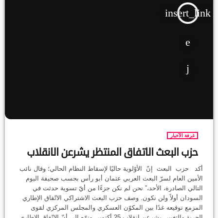
insert_link
غرفة الآخبار
حزب البعث الاتفاق المنتظر يشرعن الانقلاب
أكد حزب البعث إنّ الأوّلوية حاليًا لإسقاط النظام الحالي؛ وقال نائب
الأمين العام لسرّ البعث العربي عثمان أبو رأس بحسب صحيفة اليوم
التالي الصادرة، الأحد،” نحن لم نكن جزءًا من أيّ تسوية حدثت في
السودان أولاً ولن نكون. وصف حزب البعث الاشتراكي الاتّفاق الإطاري
المزمع توقيعه غدًا بين المكوّن العسكري والمجلس المركزي لقوى
الحرية والتغيير، يشرعن انقلاب 25 أكتوبر. ونوّه إلى أنّ الاتّفاق الإطاري