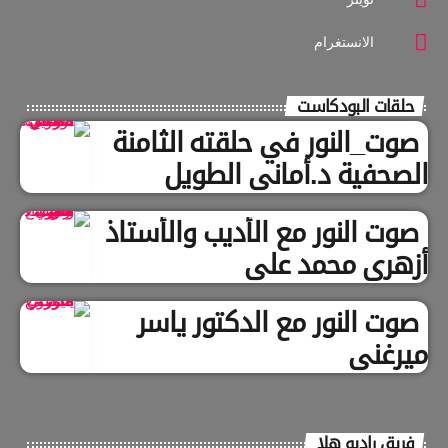
الانستغرام
حلقات البودكاست
صوت_النور في حلقته الثامنة
الصحفية د.أماني الطويل
صوت النور مع الأديب والأستاذ
أزهري محمد علي
صوت النور مع الدكتور ياسر
ميرغني
فريق راديو هلا