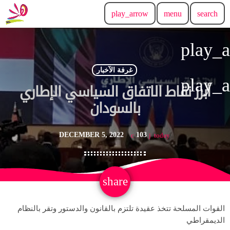
play_arrow
menu
search
play_
غرفة الآخبار
play_
أبرز نقاط الاتفاق السياسي الإطاري
بالسودان
DECEMBER 5, 2022
103
today
email
share
القوات المسلحة تتخذ عقيدة تلتزم بالقانون والدستور وتقر بالنظام
الديمقراطي