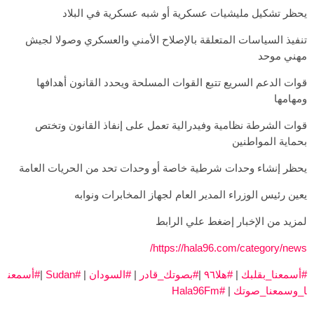
يحظر تشكيل مليشيات عسكرية أو شبه عسكرية في البلاد
تنفيذ السياسات المتعلقة بالإصلاح الأمني والعسكري وصولا لجيش
مهني موحد
قوات الدعم السريع تتبع القوات المسلحة ويحدد القانون أهدافها
ومهامها
قوات الشرطة نظامية وفيدرالية تعمل على إنفاذ القانون وتختص
بحماية المواطنين
يحظر إنشاء وحدات شرطية خاصة أو وحدات تحد من الحريات العامة
يعين رئيس الوزراء المدير العام لجهاز المخابرات ونوابه
لمزيد من الإخبار إضغط علي الرابط
https://hala96.com/category/news/
#أسمعنا_بقلبك
|
#هلا٩٦
|
#بصوتك_قادر
|
#السودان
|
#Sudan
|
#أسمعن
ا_وسمعنا_صوتك
|
#Hala96Fm