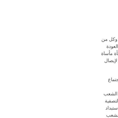
 وكل من
لعودة
أة مأساة
لإيصال
تماع
 الشعب
لتصفية
ستبداد
الشعب