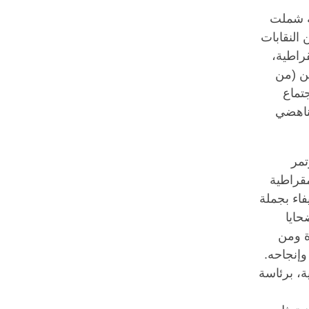
ة شملت
النقابات
راطية،
ين (من
تماع
مناهضي
تمر
مقراطية
اء بجملة
حايا
ة ومن
إنجاحه.
ة، برئاسة