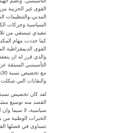
التأسيسي. وتضم الهيئ
القوى غير الحزبية من 
تنفيذي تنيسقي من ثلاث
كما حددت مهام المكتب 
القوى الديمقراطية الم
والذي قرر له ان ينعقد
التأسيسي المنبثقة عن
م
والنقابات التي شكلت النساء نسبة 45% من ممثليها في
القصد منه توسيع مشار
سياسية، لا سيما وان 
الخبرات الوطنية من مو
تتساوى في فضلها القوى