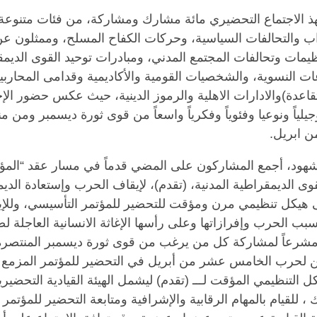
لهذ الاجتماع التحضيري مائة مشارك ومشاركة، من فئات متنوع
اب والتحالفات السياسية، وحركات الكفاح المسلح، وممثلون عن 
ظيمات وتحالفات المجتمع المدني، ومبادرات توحيد القوى الديمق
 النسوية، والشخصيات القومية والأكاديمية وقدامى المحارب
دة)والادارات الاهلية والرموز الدينية، حيث عكس حضور الإج
اً وجيلياً ونوعيا وفئوياً وفكرياً واسعاً من قوى ثورة ديسمبر ومن 
 ابريل.
هود، أجمع المشاركون على المضي قدماً في مسار عقد “المؤ
وى الديمقراطية المدنية، (تقدم)، لإيقاف الحرب وإستعادة الدي
ى هيكل تنظيمي مرن ومؤقت للتحضير للمؤتمر التأسيسي، وللإيف
ب الحرب وإفرازاتها وعلى رأسها الإغاثة الانسانية العاجلة لض
 مشرعاً لمشاركة كل من يرغب من قوى ثورة ديسمبر المنتصر
ين لحرب الخامس عشر من أبريل في التحضير للمؤتمر المزمع و
كل التنظيمي المؤقت لـــ (تقدم) ليشمل الهيئة القيادية التحضيري
، للقيام بالمهام الرقابية والإشرافية ومتابعة التحضير للمؤتمر