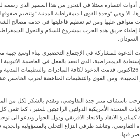
 أدوات انتصاره ممثلا في التحرر من هذا المصير الذي رسمه ل
ا، الا وهي “وحدة القوى الديمقراطية المدنية “وتنظيم صفوفها
ت متوافق عليها ومن ثم تعظيم فاعليتها في خدمة مصالح الش
 إطفاء حريق هذه الحرب بمشروع للسلام والتحول الديمقراط
السودان.
 الدعوة للمشاركة في الإجتماع التحضيري لبناء اوسع جبهة مد
ادة الديمقراطية، الذي انعقد بالفعل في العاصمة الاثيوبية اد
في الفترة من 23 الى 26اكتوبر، قدمت الدعوة لكافة المبادرات والتنظيمات المدني
المجيدة، ومن القوى والتنظيمات المناهضة لحرب الخامس ع
ترحب باستئناف منبر جدة التفاوضي، وتقدم بالشكر لكل من الم
ايات المتحدة الأمريكية الدولتين الراعيتين للمنبر ، كما تثمن ك
 كمبادرة الايقاد والاتحاد الافريقي ودول الجوار وتدعو الى توح
ة التفاوضي، وتناشد طرفي النزاع التحلي بالمسؤولية والجدية 
صر فيها.