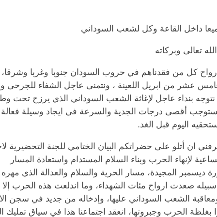
يعا داخل القاعة وكل لشعب السوداني
له تعالى وبركاته
أرواح كل من فقدناهم في حروب السودان جنوبا وغربا وشرقا،
مس عشر من ابريل اللعينة ، ونتمنى عاجل الشفاء للجرحى وا
ا نتوجه بنداء عاجل لإغاثة الشعب السوداني الذي يرزح تحت وط
تستوجب أقصى درجات الجدية والسرعة في ايجاد وسيلة فعالة 
تحقيه اليوم قبل الغد.
فني ان أتلو على حضراتكم البيان الختامي للجنة التحضيرية لاج
لساعية لإنهاء الحرب وبناء السلام المستدام واستعادة المسار
ة ديسمبر المجيدة، مسار الحرية والسلام والعدالة الذي مهره
سبيله صعدت ارواح مئات الشهداء، وما اندلعت هذه الحرب إلا 
ومعاقبة الشعب السوداني عليها، وإدخاله من جديد في سجن الا
 بغلظة الحرب وجبروتها، انعقد اجتماعنا هذا في سياق تمليك 