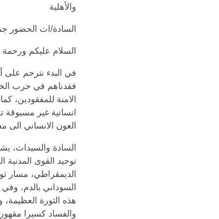
والأهلية
السادة/ات الحضور جم
السلام عليكم ورحمة ال
في البدء نترحم على 
فقدناهم في حرب الخا
الامنة للمفقودين، كم
انسانية غير مسبوقة 
العون الانساني الى مس
السادة والسيدات، يشر
توحيد القوى المدنية ا
الديمقراطي، مسار ثور
السوداني بالدم، وفي 
هذه الثورة العظيمة، 
والفساد كسيرا مقهورا