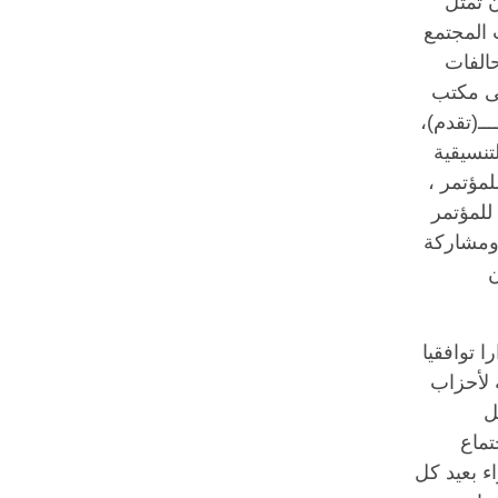
ن تمثل
 المجتمع
والتحالفات
ع ايضاً على مكتب
ــ(تقدم)،
تنسيقية
لمؤتمر ،
للمؤتمر
 ومشاركة
ن
رارا توافقيا
 لأحزاب
ل
تماع
اء بعيد كل