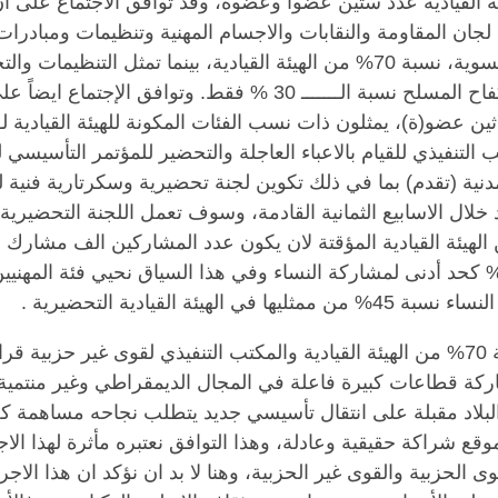
ة القيادية عدد ستين عضوا وعضوة، وقد توافق الاجتماع على أ
لجان المقاومة والنقابات والاجسام المهنية وتنظيمات ومبادرات
المدني،والتنظيمات النسوية، نسبة 70% من الهيئة القيادية، بينما تمثل التنظيمات 
السياسية وحركات الكفاح المسلح نسبة الـــــــ 30 % فقط. وتوافق الإجتما
ين عضو(ة)، يمثلون ذات نسب الفئات المكونة للهيئة القيادية لــ
التنفيذي للقيام بالاعباء العاجلة والتحضير للمؤتمر التأسيسي ل
دنية (تقدم) بما في ذلك تكوين لجنة تحضيرية وسكرتارية فنية ل
 خلال الاسابيع الثمانية القادمة، وسوف تعمل اللجنة التحضيرية 
 الهيئة القيادية المؤقتة لان يكون عدد المشاركين الف مشارك
ع تخصيص نسبة 30% كحد أدنى لمشاركة النساء وفي هذا السياق نحيي فئة المهنيي
 الهيئة القيادية التحضيرية .
لقد كان تخصيص نسبة 70% من الهيئة القيادية والمكتب التنفيذي لقوى غير حزبية ق
كة قطاعات كبيرة فاعلة في المجال الديمقراطي وغير منتمية
البلاد مقبلة على انتقال تأسيسي جديد يتطلب نجاحه مساهمة ك
قع شراكة حقيقية وعادلة، وهذا التوافق نعتبره مأثرة لهذا الاج
 الحزبية والقوى غير الحزبية، وهنا لا بد ان نؤكد ان هذا الاجر