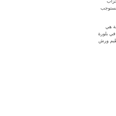
حزاب
 يستوجب
ة هي
في بلورة
نظيم ورش