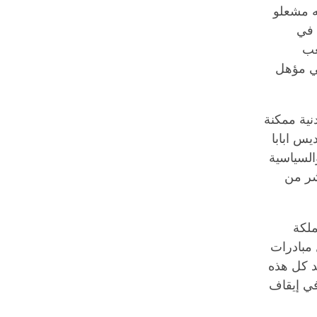
ه مشعلو
 في
عب
ي مؤهل
نية ممكنة
يس ابابا
ة والسياسية
شر من
ملكة
ل مبادرات
يد كل هذه
في إيقاف